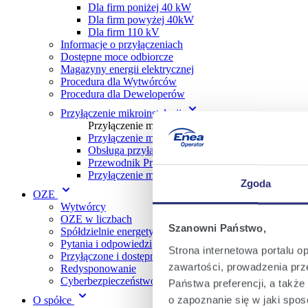
Dla firm poniżej 40 kW
Dla firm powyżej 40kW
Dla firm 110 kV
Informacje o przyłączeniach
Dostępne moce odbiorcze
Magazyny energii elektrycznej
Procedura dla Wytwórc ów
Procedura dla Deweloperów
Przyłączenie mikroinstalacji
Przyłączenie mikroinstalacji
Przyłączenie mikroinstalacji w trybie zgłoszenia
Obsługa przyłączania mikroinstalacji
Przewodnik Prosumenta w gospodarstwie domo
Przyłączenie mikroinstalacji w trybie z określen
Zgoda
OZE
Wytwórcy
OZE w liczbach
Szanowni Państwo,
Spółdzielnie energetyczne
Pytania i odpowiedzi
Strona internetowa portalu o
Przyłączone i dostępne moce OZE
zawartości, prowadzenia prze
Redysponowanie
Cyberbezpieczeństwo
Państwa preferencji, a takż
o zapoznanie się w jaki spo
O spółce