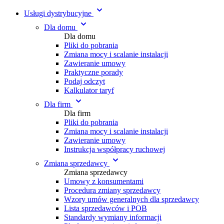
Usługi dystrybucyjne
Dla domu
Dla domu
Pliki do pobrania
Zmiana mocy i scalanie instalacji
Zawieranie umowy
Praktyczne porady
Podaj odczyt
Kalkulator taryf
Dla firm
Dla firm
Pliki do pobrania
Zmiana mocy i scalanie instalacji
Zawieranie umowy
Instrukcja współpracy ruchowej
Zmiana sprzedawcy
Zmiana sprzedawcy
Umowy z konsumentami
Procedura zmiany sprzedawcy
Wzory umów generalnych dla sprzedawcy
Lista sprzedawców i POB
Standardy wymiany informacji