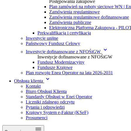
Postępowania zakupowe
Plan zamówień na roboty sieciowe WN | En
Zamówienia regulaminowe
Zamówienia regulaminowe dofinansowane
Zamówienia publiczne
Elektroniczna Platforma Zakupowa - PIL
Prekwalifikacja i certyfikacja
Inwestycje unijne
Państwowy Fundusz Celowy
Inwestycje dofinansowane z NFOŚiGW
Inwestycje dofinansowane z NFOŚiGW
Fundusz Modernizacyjny
Fundusze Krajowe
Plan rozwoju Enea Operator na lata 2026-2031
Obsługa klienta
Kontakt
Biuro Obsługi Klienta
Standardy Obsługi w Enei Operator
Liczniki zdalnego odczytu
Pytania i odpowiedzi
Krajowy System e-Faktur (KSeF)
Prosumenci