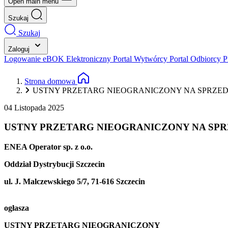
Open main menu
Szukaj
Szukaj
Zaloguj
Logowanie eBOK
Elektroniczny Portal Wytwórcy
Portal Odbiorcy
P
Strona domowa
USTNY PRZETARG NIEOGRANICZONY NA SPRZEDA
04 Listopada 2025
USTNY PRZETARG NIEOGRANICZONY NA SPRZ
ENEA Operator sp. z o.o.
Oddział Dystrybucji Szczecin
ul. J. Malczewskiego 5/7, 71-616 Szczecin
ogłasza
USTNY PRZETARG NIEOGRANICZONY