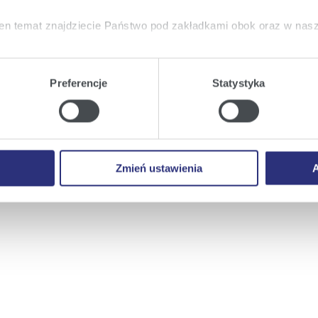
en temat znajdziecie Państwo pod zakładkami obok oraz w nas
tkie
wyrażają Państwo zgodę na umieszczenie wszystkich rodz
twa urządzeniu.
Preferencje
Statystyka
a
, możecie Państwo wybrać jakie rodzaje plików cookie będz
ie
, odmawiacie Państwo zgody na instalację plików cookie – od
 prawidłowego wyświetlania i działania naszych stron interneto
Zmień ustawienia
A