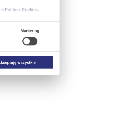
zej
Polityce Cookies
.
ajów plików cookie z
Marketing
iemy umieszczać w Państwa
mowa ta nie dotyczy jednak
wych.
kceptuję wszystkie