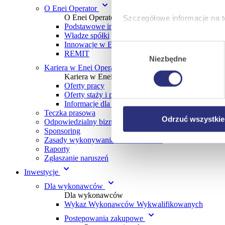
O Enei Operator
O Enei Operator
Szczegółowe informacje na t
Podstawowe informacje
Władze spółki
Klikając
Akceptuję wszys
Innowacje w Enei Operator
Wybór
REMIT
których korzystamy, na Pańs
Niezbędne
zgody
Klikając
Zmień ustawieni
Kariera w Enei Operator
Kariera w Enei Operator
urządzeniu.
Oferty pracy
Klikając
Odrzuć wszystk
Oferty staży i praktyk
plików cookie niezbędnych do
Informacje dla uczniów i studentów
Teczka prasowa
Odrzuć wszystkie
Odpowiedzialny biznes
Sponsoring
Zasady wykonywania lotów dronami
Raporty
Zgłaszanie naruszeń
Inwestycje
Dla wykonawców
Dla wykonawców
Wykaz Wykonawców Wykwalifikowanych
Postępowania zakupowe