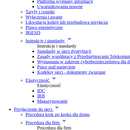
Platforma wymiany informacji
Uwarunkowania prawne
Taryfy i cenniki
Wyłączenia i awarie
Likwidacja kolizji lub przebudowa przyłącza
Prawo energetyczne
IRiESD
Instrukcje i standardy
Instrukcje i standardy
Standardy w sieci dystrybucji
Zasady współpracy z Przedsiębiorcami Telekomu
Wymagania w zakresie cyberbezpieczeństwa dla 
Prace pod napięciem
Kodeksy sieci - dokumenty związane
Elastyczność
Elastyczność
IDC
IRB
Magazynowanie
Przyłączenie do sieci
Procedura krok po kroku dla domu
Procedura dla firm
Procedura dla firm