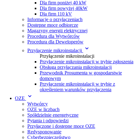
Dla firm poniżej 40 kW
Dla firm powyżej 40kW
Dla firm 110 kV
Informacje o przyłączeniach
Dostępne moce odbiorcze
Magazyny energii elektrycznej
Procedura dla Wytwórc ów
Procedura dla Deweloperów
Przyłączenie mikroinstalacji
Przyłączenie mikroinstalacji
Przyłączenie mikroinstalacji w trybie zgłoszenia
Obsługa przyłączania mikroinstalacji
Przewodnik Prosumenta w gospodarstwie
domowym
Przyłączenie mikroinstalacji w trybie z
określeniem warunków przyłączenia
OZE
Wytwórcy
OZE w liczbach
Spółdzielnie energetyczne
Pytania i odpowiedzi
Przyłączone i dostępne moce OZE
Redysponowanie
Cyberbezpieczeństwo