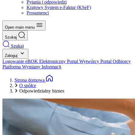
Pytania i odpowiedzi
Krajowy System e-Faktur (KSeF)
Prosumenci
Open main menu
Szukaj
Szukaj
Zaloguj
Logowanie eBOK
Elektroniczny Portal Wytwórcy
Portal Odbiorcy
Platforma Wymiany Informacji
Strona domowa
O spółce
Odpowiedzialny biznes