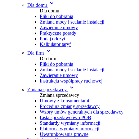
Dla domu
Dla domu
Pliki do pobrania
Zmiana mocy i scalanie instalacji
Zawieranie umowy
Praktyczne porady
Podaj odczyt
Kalkulator taryf
Dla firm
Dla firm
Pliki do pobrania
Zmiana mocy i scalanie instalacji
Zawieranie umowy
Instrukcja współpracy ruchowej
Zmiana sprzedawcy
Zmiana sprzedawcy
Umowy z konsumentami
Procedura zmiany sprzedawcy
Wzory umów generalnych dla sprzedawcy
Lista sprzedawców i POB
Standardy wymiany informacji
Platforma wymiany informacji
Uwarunkowania prawne