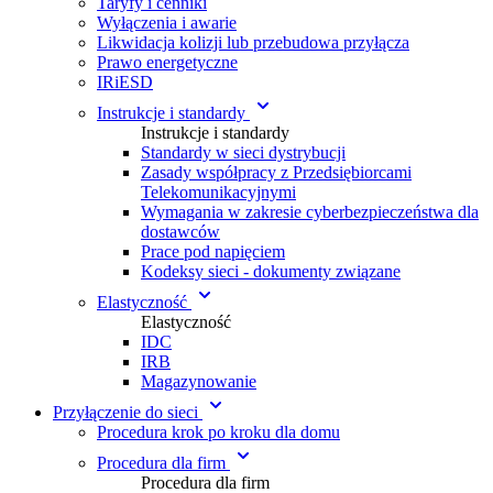
Taryfy i cenniki
Wyłączenia i awarie
Likwidacja kolizji lub przebudowa przyłącza
Prawo energetyczne
IRiESD
Instrukcje i standardy
Instrukcje i standardy
Standardy w sieci dystrybucji
Zasady współpracy z Przedsiębiorcami
Telekomunikacyjnymi
Wymagania w zakresie cyberbezpieczeństwa dla
dostawców
Prace pod napięciem
Kodeksy sieci - dokumenty związane
Elastyczność
Elastyczność
IDC
IRB
Magazynowanie
Przyłączenie do sieci
Procedura krok po kroku dla domu
Procedura dla firm
Procedura dla firm