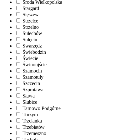
Środa Wielkopolska
Stargard
Stęszew
Strzelce
Strzelno
Sulechów
Sulęcin
Swarzędz
Świebodzin
Świecie
Świnoujście
Szamocin
Szamotuły
Szczecin
Szprotawa
Sława
Słubice
Tarnowo Podgórne
Torzym
Trzcianka
Trzebiatów
Trzemeszno
Tuchola