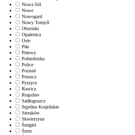
Nowa Sól
Nowe
Nowogard
Nowy Tomyśl
Oborniki
Opalenica
Osie
Piła
Pniewy
Pobiedziska
Police
Poznań
Pruszcz
Pyrzyce
Rawicz
Rogoźno
Sadłogoszcz
Sępólno Krajeńskie
Sieraków
Skwierzyna
Śmigiel
Śrem