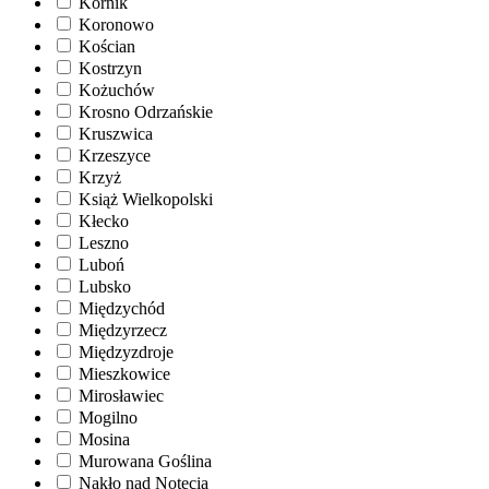
Kórnik
Koronowo
Kościan
Kostrzyn
Kożuchów
Krosno Odrzańskie
Kruszwica
Krzeszyce
Krzyż
Książ Wielkopolski
Kłecko
Leszno
Luboń
Lubsko
Międzychód
Międzyrzecz
Międzyzdroje
Mieszkowice
Mirosławiec
Mogilno
Mosina
Murowana Goślina
Nakło nad Notecią