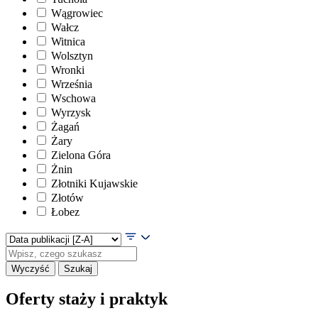
Wągrowiec
Wałcz
Witnica
Wolsztyn
Wronki
Września
Wschowa
Wyrzysk
Żagań
Żary
Zielona Góra
Żnin
Złotniki Kujawskie
Złotów
Łobez
Wyczyść
Szukaj
Oferty staży i praktyk