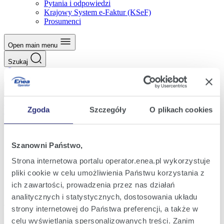
Pytania i odpowiedzi
Krajowy System e-Faktur (KSeF)
Prosumenci
Open main menu
Szukaj
Szukaj
Zaloguj
Logowanie eBOK
Elektroniczny Portal Wytwórcy
Portal Odbiorcy
Zgoda
Szczegóły
O plikach cookies
Platforma Wymiany Informacji
Strona domowa
O spółce
Szanowni Państwo,
Kariera w Enei Operator
Informacje o praktykach
Strona internetowa portalu operator.enea.pl wykorzystuje
Oferty staży i praktyk
pliki cookie w celu umożliwienia Państwu korzystania z
ich zawartości, prowadzenia przez nas działań
Oferty staży i praktyk
analitycznych i statystycznych, dostosowania układu
Wyświetl na stronę
strony internetowej do Państwa preferencji, a także w
celu wyświetlania spersonalizowanych treści. Zanim