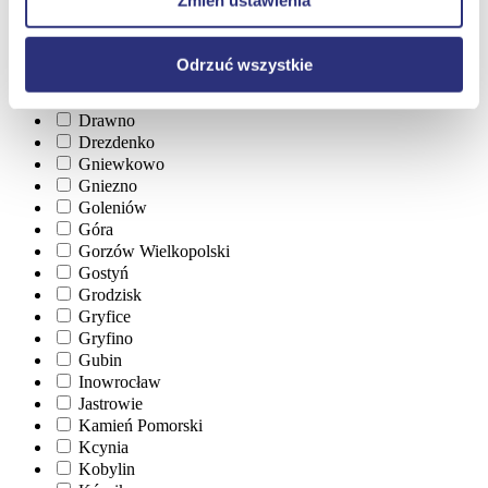
Zmień ustawienia
Chojnice
Choszczno
Czarnków
Odrzuć wszystkie
Czersk
Dębno
Drawno
Drezdenko
Gniewkowo
Gniezno
Goleniów
Góra
Gorzów Wielkopolski
Gostyń
Grodzisk
Gryfice
Gryfino
Gubin
Inowrocław
Jastrowie
Kamień Pomorski
Kcynia
Kobylin