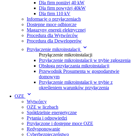
Dla firm poniżej 40 kW
Dla firm powyżej 40kW
Dla firm 110 kV
Informacje o przyłączeniach
Dostępne moce odbiorcze
Magazyny energii elektrycznej
Procedura dla Wytwórc ów
Procedura dla Deweloperów
Przyłączenie mikroinstalacji
Przyłączenie mikroinstalacji
Przyłączenie mikroinstalacji w trybie zgłoszenia
Obsługa przyłączania mikroinstalacji
Przewodnik Prosumenta w gospodarstwie
domowym
Przyłączenie mikroinstalacji w trybie z
określeniem warunków przyłączenia
OZE
Wytwórcy
OZE w liczbach
Spółdzielnie energetyczne
Pytania i odpowiedzi
Przyłączone i dostępne moce OZE
Redysponowanie
Cyberbezpieczeństwo