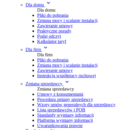
Dla domu
Dla domu
Pliki do pobrania
Zmiana mocy i scalanie instalacji
Zawieranie umowy
Praktyczne porady
Podaj odczyt
Kalkulator taryf
Dla firm
Dla firm
Pliki do pobrania
Zmiana mocy i scalanie instalacji
Zawieranie umowy
Instrukcja współpracy ruchowej
Zmiana sprzedawcy
Zmiana sprzedawcy
Umowy z konsumentami
Procedura zmiany sprzedawcy
Wzory umów generalnych dla sprzedawcy
Lista sprzedawców i POB
Standardy wymiany informacji
Platforma wymiany informacji
Uwarunkowania prawne