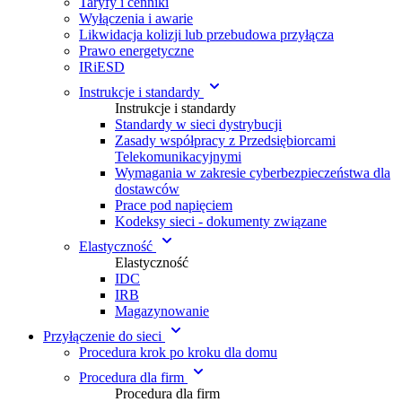
Taryfy i cenniki
Wyłączenia i awarie
Likwidacja kolizji lub przebudowa przyłącza
Prawo energetyczne
IRiESD
Instrukcje i standardy
Instrukcje i standardy
Standardy w sieci dystrybucji
Zasady współpracy z Przedsiębiorcami
Telekomunikacyjnymi
Wymagania w zakresie cyberbezpieczeństwa dla
dostawców
Prace pod napięciem
Kodeksy sieci - dokumenty związane
Elastyczność
Elastyczność
IDC
IRB
Magazynowanie
Przyłączenie do sieci
Procedura krok po kroku dla domu
Procedura dla firm
Procedura dla firm