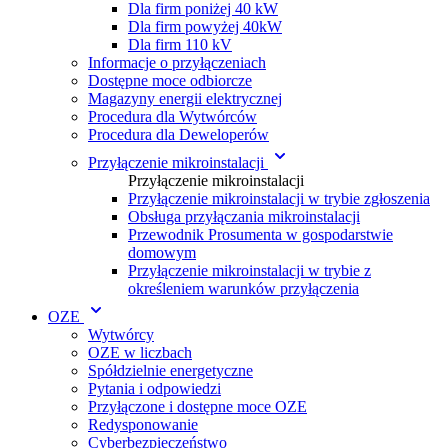
Dla firm poniżej 40 kW
Dla firm powyżej 40kW
Dla firm 110 kV
Informacje o przyłączeniach
Dostępne moce odbiorcze
Magazyny energii elektrycznej
Procedura dla Wytwórc ów
Procedura dla Deweloperów
Przyłączenie mikroinstalacji
Przyłączenie mikroinstalacji
Przyłączenie mikroinstalacji w trybie zgłoszenia
Obsługa przyłączania mikroinstalacji
Przewodnik Prosumenta w gospodarstwie
domowym
Przyłączenie mikroinstalacji w trybie z
określeniem warunków przyłączenia
OZE
Wytwórcy
OZE w liczbach
Spółdzielnie energetyczne
Pytania i odpowiedzi
Przyłączone i dostępne moce OZE
Redysponowanie
Cyberbezpieczeństwo