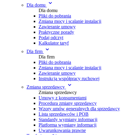
Dla domu
Dla domu
Pliki do pobrania
Zmiana mocy i scalanie instalacji
Zawieranie umowy
Praktyczne porady
Podaj odczyt
Kalkulator taryf
Dla firm
Dla firm
Pliki do pobrania
Zmiana mocy i scalanie instalacji
Zawieranie umowy
Instrukcja współpracy ruchowej
Zmiana sprzedawcy
Zmiana sprzedawcy
Umowy z konsumentami
Procedura zmiany sprzedawcy
Wzory umów generalnych dla sprzedawcy
Lista sprzedawców i POB
Standardy wymiany informacji
Platforma wymiany informacji
Uwarunkowania prawne