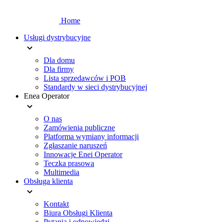
Home
Usługi dystrybucyjne
Dla domu
Dla firmy
Lista sprzedawców i POB
Standardy w sieci dystrybucyjnej
Enea Operator
O nas
Zamówienia publiczne
Platforma wymiany informacji
Zgłaszanie naruszeń
Innowacje Enei Operator
Teczka prasowa
Multimedia
Obsługa klienta
Kontakt
Biura Obsługi Klienta
Pytania i odpowiedzi