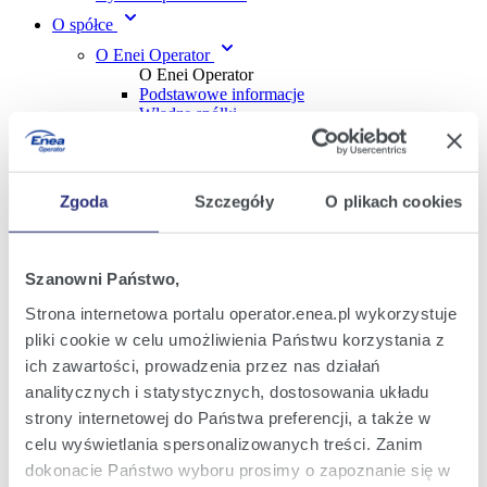
O spółce
O Enei Operator
O Enei Operator
Podstawowe informacje
Władze spółki
Innowacje w Enei Operator
REMIT
Kariera w Enei Operator
Zgoda
Szczegóły
O plikach cookies
Kariera w Enei Operator
Oferty pracy
Oferty staży i praktyk
Informacje dla uczniów i studentów
Szanowni Państwo,
Teczka prasowa
Odpowiedzialny biznes
Strona internetowa portalu operator.enea.pl wykorzystuje
Sponsoring
pliki cookie w celu umożliwienia Państwu korzystania z
Zasady wykonywania lotów dronami
Raporty
ich zawartości, prowadzenia przez nas działań
Zgłaszanie naruszeń
analitycznych i statystycznych, dostosowania układu
Inwestycje
strony internetowej do Państwa preferencji, a także w
Dla wykonawców
celu wyświetlania spersonalizowanych treści. Zanim
Dla wykonawców
dokonacie Państwo wyboru prosimy o zapoznanie się w
Wykaz Wykonawców Wykwalifikowanych