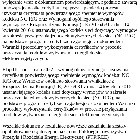
wyłącznie wraz z dokumentem potwierdzającym, zgodnie z zawartą
umową z jednostką certyfikującą, przystąpienie do procesu
uzyskania certyfikatu potwierdzającego spełnienie wymogów
kodeksu NC RfG oraz Wymogami ogólnego stosowania
wynikające z Rozporządzenia Komisji (UE) 2016/631 z dnia 14
kwietnia 2016 r. ustanawiającego kodeks sieci dotyczący wymogów
w zakresie przyłączenia jednostek wytwórczych do sieci (NC RfG),
na podstawie programu certyfikacji zgodnego z dokumentem
Warunki i procedury wykorzystania certyfikatów w procesie
przyłączania modułów wytwarzania energii do sieci
elektroenergetycznych.
Etap III – od 1 maja 2022 r. wymóg obligatoryjnego stosowania
certyfikatu potwierdzającego spełnienie wymogów kodeksu NC
RfG oraz Wymogów ogólnego stosowania wynikające z
Rozporządzenia Komisji (UE) 2016/631 z dnia 14 kwietnia 2016 r.
ustanawiającego kodeks sieci dotyczący wymogów w zakresie
przyłączenia jednostek wytwórczych do sieci (NC RfG), na
podstawie programu certyfikacji zgodnego z dokumentem Warunki i
procedury wykorzystania certyfikatów w procesie przyłączania
modułów wytwarzania energii do sieci elektroenergetycznych.
Wszelkie dokumenty regulujące powyższe zagadnienia zostały
opublikowane i są dostępne na stronie Polskiego Towarzystwa
Przesyłu i Rozdziału Energii Elektrycznej (PTPiREE)