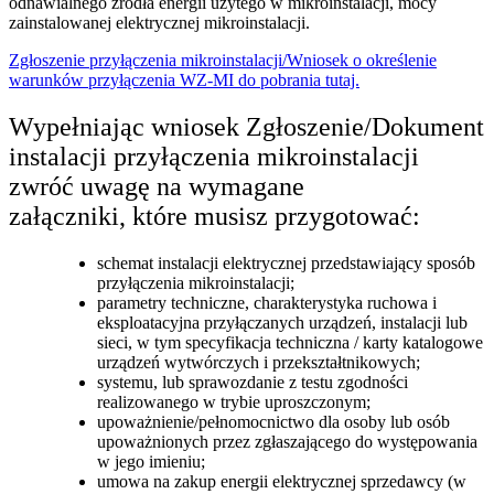
odnawialnego źródła energii użytego w mikroinstalacji, mocy
zainstalowanej elektrycznej mikroinstalacji.
Zgłoszenie przyłączenia mikroinstalacji/Wniosek o określenie
warunków przyłączenia WZ-MI do pobrania tutaj.
Wypełniając wniosek Zgłoszenie/Dokument
instalacji przyłączenia mikroinstalacji
zwróć uwagę na wymagane
załączniki, które musisz przygotować:
schemat instalacji elektrycznej przedstawiający sposób
przyłączenia mikroinstalacji;
parametry techniczne, charakterystyka ruchowa i
eksploatacyjna przyłączanych urządzeń, instalacji lub
sieci, w tym specyfikacja techniczna / karty katalogowe
urządzeń wytwórczych i przekształtnikowych;
systemu, lub sprawozdanie z testu zgodności
realizowanego w trybie uproszczonym;
upoważnienie/pełnomocnictwo dla osoby lub osób
upoważnionych przez zgłaszającego do występowania
w jego imieniu;
umowa na zakup energii elektrycznej sprzedawcy (w