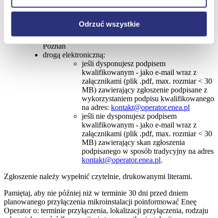
mikroinstalacji.
drogą pocztową – wysyłając komplet dokumentów na
Odrzuć wszystkie
adres korespondencyjny: Enea Operator Sp. z o.o.,
Biuro Obsługi Wytwórców, ul. Polna 60, 60-803
Poznań
drogą elektroniczną:
jeśli dysponujesz podpisem
kwalifikowanym - jako e-mail wraz z
załącznikami (plik .pdf, max. rozmiar < 30
MB) zawierający zgłoszenie podpisane z
wykorzystaniem podpisu kwalifikowanego
na adres:
kontakt@operator.enea.pl
jeśli nie dysponujesz podpisem
kwalifikowanym - jako e-mail wraz z
załącznikami (plik .pdf, max. rozmiar < 30
MB) zawierający skan zgłoszenia
podpisanego w sposób tradycyjny na adres
kontakt@operator.enea.pl
.
Zgłoszenie należy wypełnić czytelnie, drukowanymi literami.
Pamiętaj, aby nie później niż w terminie 30 dni przed dniem
planowanego przyłączenia mikroinstalacji poinformować Eneę
Operator o: terminie przyłączenia, lokalizacji przyłączenia, rodzaju