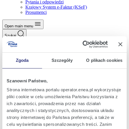
Pytania i odpowiedzi
Krajowy System e-Faktur (KSeF)
Prosumenci
Open main menu
Szukaj
Szukaj
Zaloguj
Logowanie eBOK
Elektroniczny Portal Wytwórcy
Portal Odbiorcy
Zgoda
Szczegóły
O plikach cookies
Platforma Wymiany Informacji
Strona domowa
Szanowni Państwo,
Przyłączenie do sieci
Przyłączenie mikroinstalacji
Strona internetowa portalu operator.enea.pl wykorzystuje
Przyłączenie mikroinstalacji w trybie zgłoszenia
pliki cookie w celu umożliwienia Państwu korzystania z
Przyłączenie mikroinstalacji w trybie zgłoszenia
ich zawartości, prowadzenia przez nas działań
analitycznych i statystycznych, dostosowania układu
Nawiąż z nami współpracę w 5 prostych
strony internetowej do Państwa preferencji, a także w
krokach:
celu wyświetlania spersonalizowanych treści. Zanim