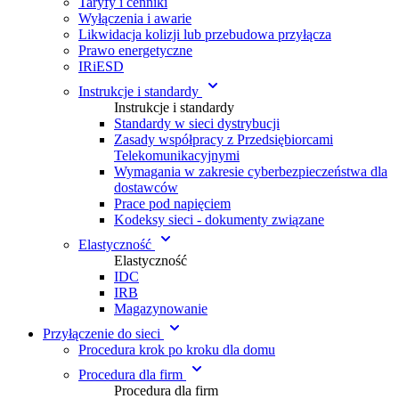
Taryfy i cenniki
Wyłączenia i awarie
Likwidacja kolizji lub przebudowa przyłącza
Prawo energetyczne
IRiESD
Instrukcje i standardy
Instrukcje i standardy
Standardy w sieci dystrybucji
Zasady współpracy z Przedsiębiorcami
Telekomunikacyjnymi
Wymagania w zakresie cyberbezpieczeństwa dla
dostawców
Prace pod napięciem
Kodeksy sieci - dokumenty związane
Elastyczność
Elastyczność
IDC
IRB
Magazynowanie
Przyłączenie do sieci
Procedura krok po kroku dla domu
Procedura dla firm
Procedura dla firm