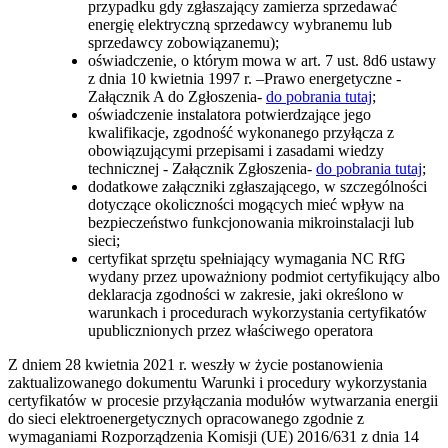
przypadku gdy zgłaszający zamierza sprzedawać
energię elektryczną sprzedawcy wybranemu lub
sprzedawcy zobowiązanemu);
oświadczenie, o którym mowa w art. 7 ust. 8d6 ustawy
z dnia 10 kwietnia 1997 r. –Prawo energetyczne -
Załącznik A do Zgłoszenia-
do pobrania tutaj
;
oświadczenie instalatora potwierdzające jego
kwalifikacje, zgodność wykonanego przyłącza z
obowiązującymi przepisami i zasadami wiedzy
technicznej - Załącznik Zgłoszenia-
do pobrania tutaj
;
dodatkowe załączniki zgłaszającego, w szczególności
dotyczące okoliczności mogących mieć wpływ na
bezpieczeństwo funkcjonowania mikroinstalacji lub
sieci;
certyfikat sprzętu spełniający wymagania NC RfG
wydany przez upoważniony podmiot certyfikujący albo
deklaracja zgodności w zakresie, jaki określono w
warunkach i procedurach wykorzystania certyfikatów
upublicznionych przez właściwego operatora
Z dniem 28 kwietnia 2021 r. weszły w życie postanowienia
zaktualizowanego dokumentu Warunki i procedury wykorzystania
certyfikatów w procesie przyłączania modułów wytwarzania energii
do sieci elektroenergetycznych opracowanego zgodnie z
wymaganiami Rozporządzenia Komisji (UE) 2016/631 z dnia 14