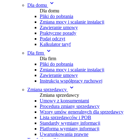
Dla domu
Dla domu
Pliki do pobrania
Zmiana mocy i scalanie instalacji
Zawieranie umowy
Praktyczne porady
Podaj odczyt
Kalkulator taryf
Dla firm
Dla firm
Pliki do pobrania
Zmiana mocy i scalanie instalacji
Zawieranie umowy
Instrukcja współpracy ruchowej
Zmiana sprzedawcy
Zmiana sprzedawcy
Umowy z konsumentami
Procedura zmiany sprzedawcy
Wzory umów generalnych dla sprzedawcy
Lista sprzedawców i POB
Standardy wymiany informacji
Platforma wymiany informacji
Uwarunkowania prawne