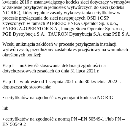
kwietnia 2016 r. ustanawiającego kodeks sieci dotyczący wymogów
w zakresie przyłączenia jednostek wytwórczych do sieci (kodeks
NC RfG), który reguluje zasady wykorzystania certyfikatów w
procesie przyłączania do sieci następujących OSD i OSP
zrzeszonych w ramach PTPiREE: ENEA Operator Sp. z o.o.,
ENERGA-OPERATOR S.A., innogy Stoen Operator Sp. z o.o.,
PGE Dystrybucja S.A., TAURON Dystrybucja S.A. oraz PSE S.A.
Wcelu uniknięcia zakłóceń w procesie przyłączania instalacji
wytwórczych, przedłużony został okres przejściowy na warunkach
określonych poniżej:
Etap I – możliwość stosowania deklaracji zgodności na
dotychczasowych zasadach do dnia 31 lipca 2021 r.
Etap II – w okresie od 1 sierpnia 2021 r. do 30 kwietnia 2022 r.
dopuszcza się stosowania:
• certyfikatów na zgodność z wymogami kodeksu NC RfG
lub
• certyfikatów na zgodność z normą PN –EN 50549-1 i/lub PN –
EN 50549-2