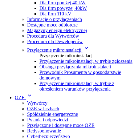
Dla firm poniżej 40 kW
Dla firm powyżej 40kW
Dla firm 110 kV
Informacje o przyłączeniach
Dostępne moce odbiorcze
Magazyny energii elektrycznej
Procedura dla Wytwórc ów
Procedura dla Deweloperów
Przyłączenie mikroinstalacji
Przyłączenie mikroinstalacji
Przyłączenie mikroinstalacji w trybie zgłoszenia
Obsługa przyłączania mikroinstalacji
Przewodnik Prosumenta w gospodarstwie
domowym
Przyłączenie mikroinstalacji w trybie z
określeniem warunków przyłączenia
OZE
Wytwórcy
OZE w liczbach
Spółdzielnie energetyczne
Pytania i odpowiedzi
Przyłączone i dostępne moce OZE
Redysponowanie
Cyberbezpieczeństwo