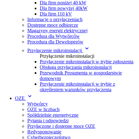
Dla firm poniżej 40 kW
Dla firm powyżej 40kW
Dla firm 110 kV
Informacje o przyłączeniach
Dostępne moce odbiorcze
Magazyny energii elektrycznej
Procedura dla Wytwórc ów
Procedura dla Deweloperów
Przyłączenie mikroinstalacji
Przyłączenie mikroinstalacji
Przyłączenie mikroinstalacji w trybie zgłoszenia
Obsługa przyłączania mikroinstalacji
Przewodnik Prosumenta w gospodarstwie
domowym
Przyłączenie mikroinstalacji w trybie z
określeniem warunków przyłączenia
OZE
Wytwórcy
OZE w liczbach
Spółdzielnie energetyczne
Pytania i odpowiedzi
Przyłączone i dostępne moce OZE
Redysponowanie
Cyberbezpieczeństwo