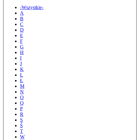
Tytuł
-Wszystkie-
A
B
C
D
E
F
G
H
I
J
K
L
Ł
M
N
O
Q
P
R
S
Ś
T
W