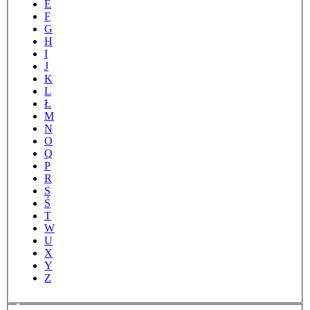
E
F
G
H
I
J
K
L
Ł
M
N
O
Q
P
R
S
Ś
T
W
U
X
Y
Z