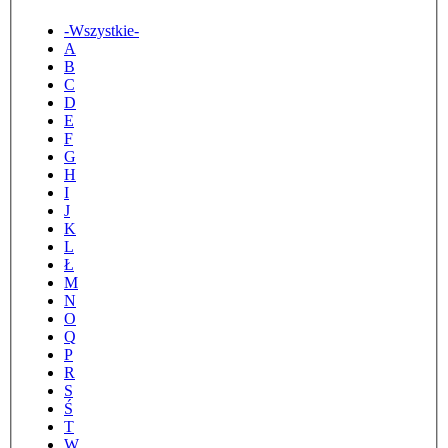
Tytuł
-Wszystkie-
A
B
C
D
E
F
G
H
I
J
K
L
Ł
M
N
O
Q
P
R
S
Ś
T
W