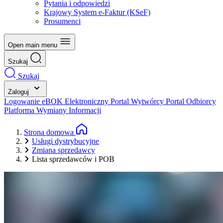
Pytania i odpowiedzi
Krajowy System e-Faktur (KSeF)
Prosumenci
Open main menu
Szukaj
Szukaj
Zaloguj
Logowanie eBOK
Elektroniczny Portal Wytwórcy
Portal Odbiorcy
Platforma Wymiany Informacji
Strona domowa
Usługi dystrybucyjne
Zmiana sprzedawcy
Lista sprzedawców i POB