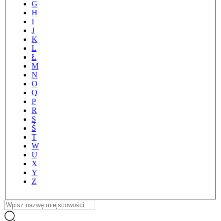
G
H
I
J
K
L
Ł
M
N
O
Q
P
R
S
Ś
T
W
U
X
Y
Z
Nazwa