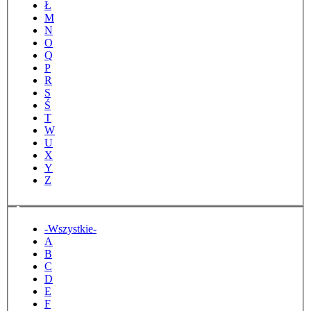
Ł
M
N
O
Q
P
R
S
Ś
T
W
U
X
Y
Z
Tytuł
-Wszystkie-
A
B
C
D
E
F