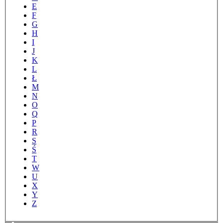
E
F
G
H
I
J
K
L
Ł
M
N
O
Q
P
R
S
Ś
T
W
U
X
Y
Z