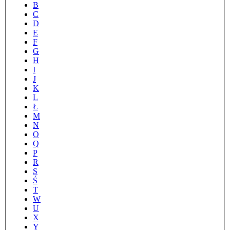
B
C
D
E
F
G
H
I
J
K
L
Ł
M
N
O
Q
P
R
S
Ś
T
W
U
X
Y