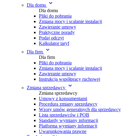
Dla domu
Dla domu
Pliki do pobrania
Zmiana mocy i scalanie instalacji
Zawieranie umowy
Praktyczne porady
Podaj odczyt
Kalkulator taryf
Dla firm
Dla firm
Pliki do pobrania
Zmiana mocy i scalanie instalacji
Zawieranie umowy
Instrukcja współpracy ruchowej
Zmiana sprzedawcy
Zmiana sprzedawcy
Umowy z konsumentami
Procedura zmiany sprzedawcy
Wzory umów generalnych dla sprzedawcy
Lista sprzedawców i POB
Standardy wymiany informacji
Platforma wymiany informacji
Uwarunkowania prawne