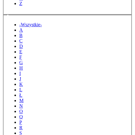
Z
Tytuł
-Wszystkie-
A
B
C
D
E
F
G
H
I
J
K
L
Ł
M
N
O
Q
P
R
S