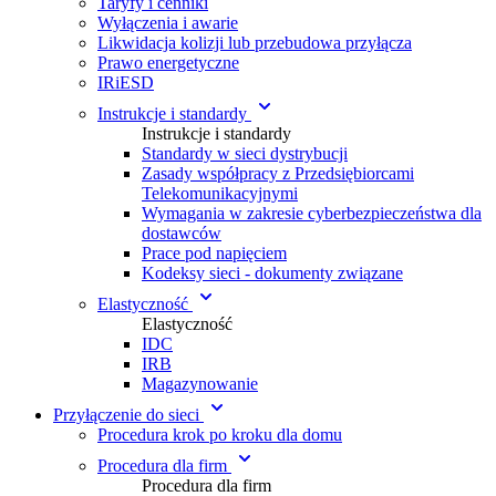
Taryfy i cenniki
Wyłączenia i awarie
Likwidacja kolizji lub przebudowa przyłącza
Prawo energetyczne
IRiESD
Instrukcje i standardy
Instrukcje i standardy
Standardy w sieci dystrybucji
Zasady współpracy z Przedsiębiorcami
Telekomunikacyjnymi
Wymagania w zakresie cyberbezpieczeństwa dla
dostawców
Prace pod napięciem
Kodeksy sieci - dokumenty związane
Elastyczność
Elastyczność
IDC
IRB
Magazynowanie
Przyłączenie do sieci
Procedura krok po kroku dla domu
Procedura dla firm
Procedura dla firm