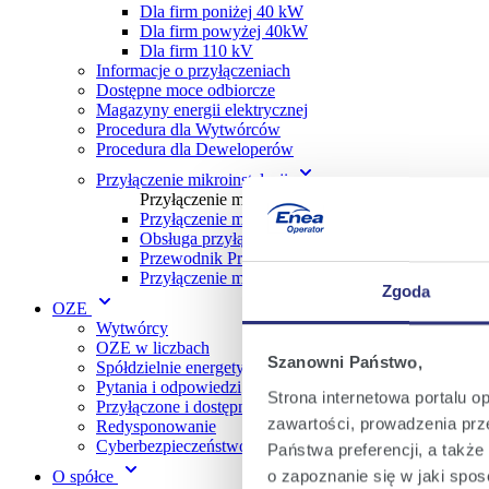
Dla firm poniżej 40 kW
Dla firm powyżej 40kW
Dla firm 110 kV
Informacje o przyłączeniach
Dostępne moce odbiorcze
Magazyny energii elektrycznej
Procedura dla Wytwórc ów
Procedura dla Deweloperów
Przyłączenie mikroinstalacji
Przyłączenie mikroinstalacji
Przyłączenie mikroinstalacji w trybie zgłoszenia
Obsługa przyłączania mikroinstalacji
Przewodnik Prosumenta w gospodarstwie domo
Przyłączenie mikroinstalacji w trybie z określen
Zgoda
OZE
Wytwórcy
OZE w liczbach
Szanowni Państwo,
Spółdzielnie energetyczne
Pytania i odpowiedzi
Strona internetowa portalu o
Przyłączone i dostępne moce OZE
zawartości, prowadzenia prze
Redysponowanie
Cyberbezpieczeństwo
Państwa preferencji, a takż
o zapoznanie się w jaki spo
O spółce