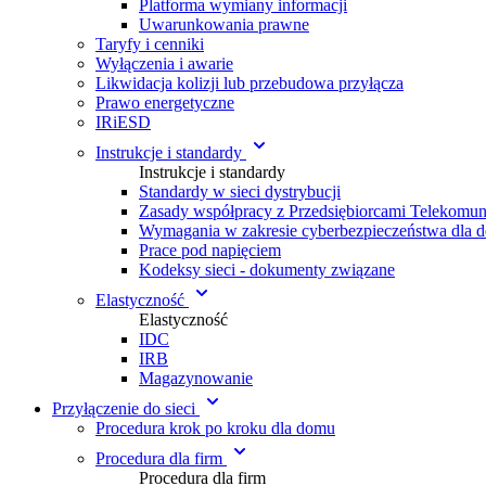
Platforma wymiany informacji
Uwarunkowania prawne
Taryfy i cenniki
Wyłączenia i awarie
Likwidacja kolizji lub przebudowa przyłącza
Prawo energetyczne
IRiESD
Instrukcje i standardy
Instrukcje i standardy
Standardy w sieci dystrybucji
Zasady współpracy z Przedsiębiorcami Telekomu
Wymagania w zakresie cyberbezpieczeństwa dla 
Prace pod napięciem
Kodeksy sieci - dokumenty związane
Elastyczność
Elastyczność
IDC
IRB
Magazynowanie
Przyłączenie do sieci
Procedura krok po kroku dla domu
Procedura dla firm
Procedura dla firm