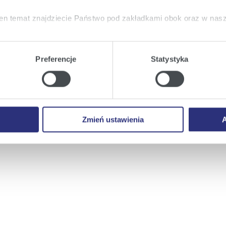
en temat znajdziecie Państwo pod zakładkami obok oraz w nas
tkie
wyrażają Państwo zgodę na umieszczenie wszystkich rodz
twa urządzeniu.
Preferencje
Statystyka
a
, możecie Państwo wybrać jakie rodzaje plików cookie będz
ie
, odmawiacie Państwo zgody na instalację plików cookie – od
 prawidłowego wyświetlania i działania naszych stron interneto
Zmień ustawienia
A