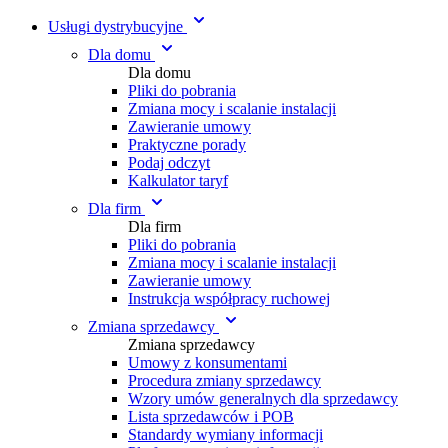
Usługi dystrybucyjne
Dla domu
Dla domu
Pliki do pobrania
Zmiana mocy i scalanie instalacji
Zawieranie umowy
Praktyczne porady
Podaj odczyt
Kalkulator taryf
Dla firm
Dla firm
Pliki do pobrania
Zmiana mocy i scalanie instalacji
Zawieranie umowy
Instrukcja współpracy ruchowej
Zmiana sprzedawcy
Zmiana sprzedawcy
Umowy z konsumentami
Procedura zmiany sprzedawcy
Wzory umów generalnych dla sprzedawcy
Lista sprzedawców i POB
Standardy wymiany informacji