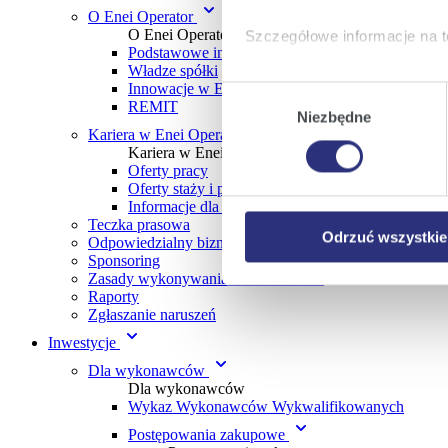
O Enei Operator
O Enei Operator
Szczegółowe informacje na t
Podstawowe informacje
Władze spółki
Klikając
Akceptuję wszys
Innowacje w Enei Operator
Wybór
REMIT
których korzystamy, na Pańs
Niezbędne
zgody
Klikając
Zmień ustawieni
Kariera w Enei Operator
Kariera w Enei Operator
urządzeniu.
Oferty pracy
Klikając
Odrzuć wszystk
Oferty staży i praktyk
plików cookie niezbędnych do
Informacje dla uczniów i studentów
Teczka prasowa
Odrzuć wszystkie
Odpowiedzialny biznes
Sponsoring
Zasady wykonywania lotów dronami
Raporty
Zgłaszanie naruszeń
Inwestycje
Dla wykonawców
Dla wykonawców
Wykaz Wykonawców Wykwalifikowanych
Postępowania zakupowe