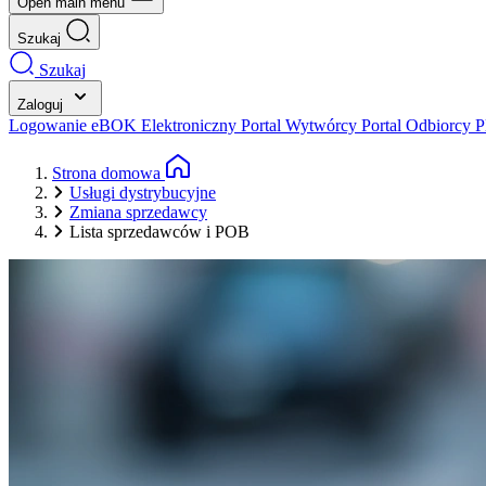
Open main menu
Szukaj
Szukaj
Zaloguj
Logowanie eBOK
Elektroniczny Portal Wytwórcy
Portal Odbiorcy
P
Strona domowa
Usługi dystrybucyjne
Zmiana sprzedawcy
Lista sprzedawców i POB