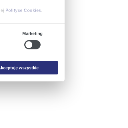
zej
Polityce Cookies
.
ajów plików cookie z
Marketing
iemy umieszczać w Państwa
mowa ta nie dotyczy jednak
wych.
kceptuję wszystkie