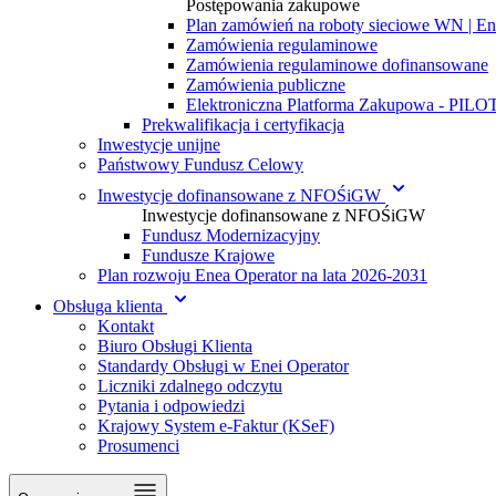
Postępowania zakupowe
Plan zamówień na roboty sieciowe WN | En
Zamówienia regulaminowe
Zamówienia regulaminowe dofinansowane
Zamówienia publiczne
Elektroniczna Platforma Zakupowa - PIL
Prekwalifikacja i certyfikacja
Inwestycje unijne
Państwowy Fundusz Celowy
Inwestycje dofinansowane z NFOŚiGW
Inwestycje dofinansowane z NFOŚiGW
Fundusz Modernizacyjny
Fundusze Krajowe
Plan rozwoju Enea Operator na lata 2026-2031
Obsługa klienta
Kontakt
Biuro Obsługi Klienta
Standardy Obsługi w Enei Operator
Liczniki zdalnego odczytu
Pytania i odpowiedzi
Krajowy System e-Faktur (KSeF)
Prosumenci