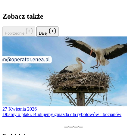
Zobacz także
Poprzednie
Dalej
27 Kwietnia 2026
Dbamy o ptaki. Budujemy gniazda dla rybołowów i bocianów