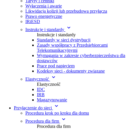
Taryfy i cenniki
Wyłączenia i awarie
Likwidacja kolizji lub przebudowa przyłącza
Prawo energetyczne
IRiESD
Instrukcje i standardy
Instrukcje i standardy
Standardy w sieci dystrybucji
Zasady współpracy z Przedsiębiorcami
Telekomunikacyjnymi
Wymagania w zakresie cyberbezpieczeństwa dla
dostawców
Prace pod napięciem
Kodeksy sieci - dokumenty związane
Elastyczność
Elastyczność
IDC
IRB
Magazynowanie
Przyłączenie do sieci
Procedura krok po kroku dla domu
Procedura dla firm
Procedura dla firm