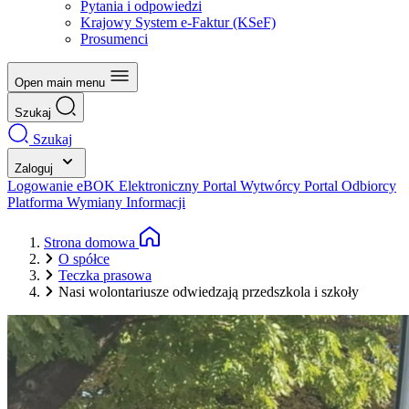
Pytania i odpowiedzi
Krajowy System e-Faktur (KSeF)
Prosumenci
Open main menu
Szukaj
Szukaj
Zaloguj
Logowanie eBOK
Elektroniczny Portal Wytwórcy
Portal Odbiorcy
Platforma Wymiany Informacji
Strona domowa
O spółce
Teczka prasowa
Nasi wolontariusze odwiedzają przedszkola i szkoły