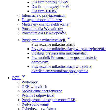
Dla firm poniżej 40 kW
Dla firm powyżej 40kW
Dla firm 110 kV
Informacje o przyłączeniach
Dostępne moce odbiorcze
Magazyny energii elektrycznej
Procedura dla Wytwórc ów
Procedura dla Deweloperów
Przyłączenie mikroinstalacji
Przyłączenie mikroinstalacji
Przyłączenie mikroinstalacji w trybie zgłoszenia
Obsługa przyłączania mikroinstalacji
Przewodnik Prosumenta w gospodarstwie
domowym
Przyłączenie mikroinstalacji w trybie z
określeniem warunków przyłączenia
OZE
Wytwórcy
OZE w liczbach
Spółdzielnie energetyczne
Pytania i odpowiedzi
Przyłączone i dostępne moce OZE
Redysponowanie
Cyberbezpieczeństwo