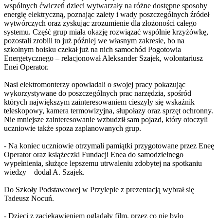
wspólnych ćwiczeń dzieci wytwarzały na różne dostępne sposoby
energię elektryczną, poznając zalety i wady poszczególnych źródeł
wytwórczych oraz zyskując zrozumienie dla złożoności całego
systemu. Część grup miała okazję rozwiązać wspólnie krzyżówkę,
pozostali zrobili to już później we własnym zakresie, bo na
szkolnym boisku czekał już na nich samochód Pogotowia
Energetycznego – relacjonował Aleksander Szajek, wolontariusz
Enei Operator.
Nasi elektromonterzy opowiadali o swojej pracy pokazując
wykorzystywane do poszczególnych prac narzędzia, spośród
których największym zainteresowaniem cieszyły się wskaźnik
teleskopowy, kamera termowizyjna, słupołazy oraz sprzęt ochronny.
Nie mniejsze zainteresowanie wzbudził sam pojazd, który otoczyli
uczniowie także spoza zaplanowanych grup.
- Na koniec uczniowie otrzymali pamiątki przygotowane przez Eneę
Operator oraz książeczki Fundacji Enea do samodzielnego
wypełnienia, służące lepszemu utrwaleniu zdobytej na spotkaniu
wiedzy – dodał A. Szajek.
Do Szkoły Podstawowej w Przylepie z prezentacją wybrał się
Tadeusz Nocuń.
- Dzieci z zaciekawieniem oglądały film, przez co nie było