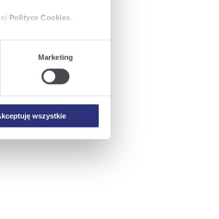
iwać.
zej
Polityce Cookies
.
ajów plików cookie z
Marketing
iemy umieszczać w Państwa
mowa ta nie dotyczy jednak
wych.
kceptuję wszystkie