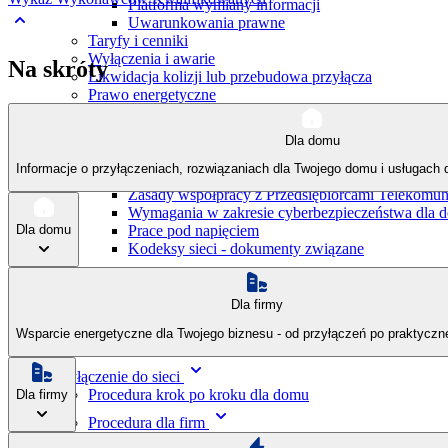
Platforma wymiany informacji
Uwarunkowania prawne
Taryfy i cenniki
Wyłączenia i awarie
Na skróty
Likwidacja kolizji lub przebudowa przyłącza
Prawo energetyczne
IRiESD
Instrukcje i standardy
Dla domu
Instrukcje i standardy
Informacje o przyłączeniach, rozwiązaniach dla Twojego domu i usługach d
Standardy w sieci dystrybucji
Zasady współpracy z Przedsiębiorcami Telekomu
Wymagania w zakresie cyberbezpieczeństwa dla 
Prace pod napięciem
Dla domu
Kodeksy sieci - dokumenty związane
Elastyczność
Elastyczność
Dla firmy
IDC
IRB
Wsparcie energetyczne dla Twojego biznesu - od przyłączeń po praktyczn
Magazynowanie
Przyłączenie do sieci
Procedura krok po kroku dla domu
Dla firmy
Procedura dla firm
Procedura dla firm