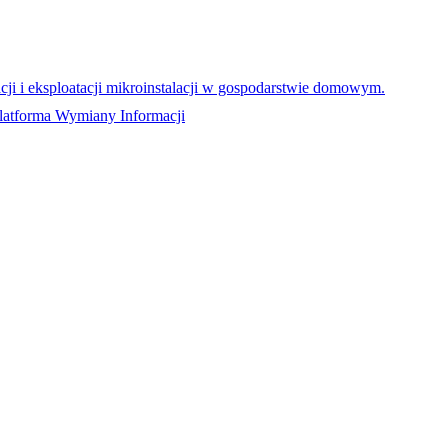
ji i eksploatacji mikroinstalacji w gospodarstwie domowym.
latforma Wymiany Informacji