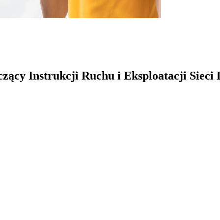
ący Instrukcji Ruchu i Eksploatacji Sieci D
ż nieruchomości w Opalenicy
E