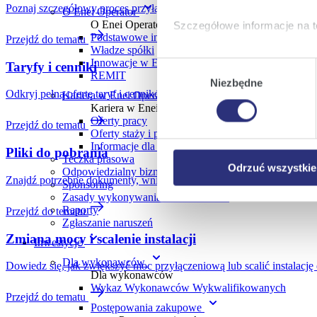
Poznaj szczegółowy proces przyłączania do sieci Enea. Dowiedz się, j
O Enei Operator
O Enei Operator
Szczegółowe informacje na t
Podstawowe informacje
Przejdź do tematu
Władze spółki
Klikając
Akceptuję wszys
Innowacje w Enei Operator
Taryfy i cenniki
Wybór
REMIT
których korzystamy, na Pańs
Niezbędne
zgody
Klikając
Zmień ustawieni
Odkryj pełną ofertę taryf i cenników Enea dla domu. Wszystkie szcz
Kariera w Enei Operator
Kariera w Enei Operator
urządzeniu.
Oferty pracy
Przejdź do tematu
Klikając
Odrzuć wszystk
Oferty staży i praktyk
plików cookie niezbędnych do
Informacje dla uczniów i studentów
Pliki do pobrania
Teczka prasowa
Odrzuć wszystkie
Odpowiedzialny biznes
Znajdź potrzebne dokumenty, wnioski oraz instrukcje. Pobierz materia
Sponsoring
Zasady wykonywania lotów dronami
Raporty
Przejdź do tematu
Zgłaszanie naruszeń
Zmiana mocy i scalenie instalacji
Inwestycje
Dla wykonawców
Dowiedz się, jak zwiększyć moc przyłączeniową lub scalić instalację
Dla wykonawców
Wykaz Wykonawców Wykwalifikowanych
Przejdź do tematu
Postępowania zakupowe