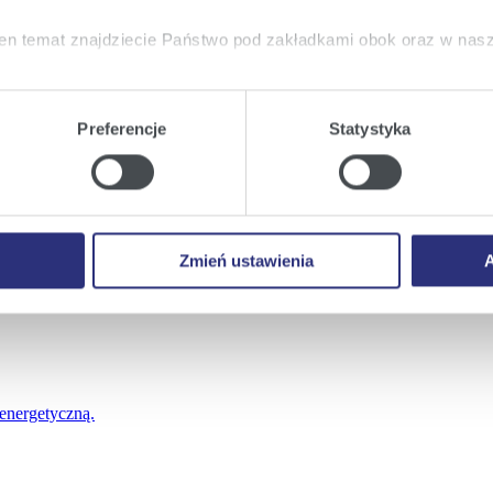
akie dokumenty złożyć, jakie są etapy realizacji i czego możesz oczek
en temat znajdziecie Państwo pod zakładkami obok oraz w nas
tkie
wyrażają Państwo zgodę na umieszczenie wszystkich rodz
twa urządzeniu.
Preferencje
Statystyka
a
, możecie Państwo wybrać jakie rodzaje plików cookie będz
egóły o kosztach dostaw energii w jednym miejscu.
ie
, odmawiacie Państwo zgody na instalację plików cookie – od
 prawidłowego wyświetlania i działania naszych stron interneto
Zmień ustawienia
A
ły ułatwiające zgłoszenia, przyłączenia i zarządzanie dostawą energii.
 energetyczną.