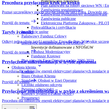
Postępowania zakupowe
Procedura przyłączenia krok po kroku
Plan zamówień na roboty sieciowe WN | En
Zamówienia regulaminowe
Poznaj szczegółowy proces przyłączania do sieci Enea. Dowiedz się, j
Zamówienia regulaminowe dofinansowane
Zamówienia publiczne
Przejdź do tematu
Elektroniczna Platforma Zakupowa - PIL
Prekwalifikacja i certyfikacja
Taryfy i cenniki
Inwestycje unijne
Państwowy Fundusz Celowy
Odkryj pełną ofertę taryf i cenników Enea dla firm. Wszystkie szcze
Inwestycje dofinansowane z NFOŚiGW
Inwestycje dofinansowane z NFOŚiGW
Fundusz Modernizacyjny
Przejdź do tematu
Fundusze Krajowe
Plan rozwoju Enea Operator na lata 2026-2031
Przyłączenie mikroinstalacji w trybie zgłoszenia
Obsługa klienta
Procedura dla odbiorców energii elektrycznej planujących instalację 
Kontakt
Biuro Obsługi Klienta
Standardy Obsługi w Enei Operator
Przejdź do tematu
Liczniki zdalnego odczytu
Pytania i odpowiedzi
Przyłączenie mikroinstalacji w trybie z określeniem 
Krajowy System e-Faktur (KSeF)
Prosumenci
Procedura dla odbiorców energii elektrycznej planujących instalację 