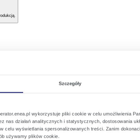
rodukcją.
 - gotowe do pobrania w każdej chwili.
wym
iem warunków przyłączenia
Szczegóły
larza online, by uniknąć formalności i oszczędzić czas.
perator.enea.pl wykorzystuje pliki cookie w celu umożliwienia Pa
z nas działań analitycznych i statystycznych, dostosowania ukł
e w celu wyświetlania spersonalizowanych treści. Zanim dokona
sób używamy plików cookie.