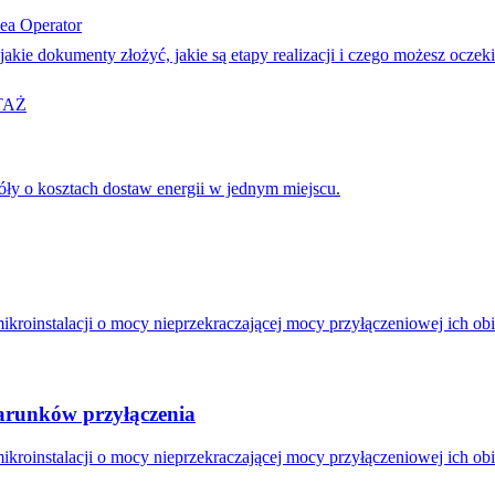
ea Operator
akie dokumenty złożyć, jakie są etapy realizacji i czego możesz oczek
OTAŻ
góły o kosztach dostaw energii w jednym miejscu.
mikroinstalacji o mocy nieprzekraczającej mocy przyłączeniowej ich obi
warunków przyłączenia
mikroinstalacji o mocy nieprzekraczającej mocy przyłączeniowej ich obi