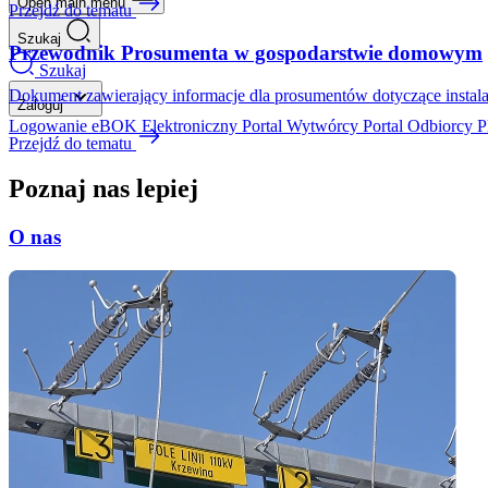
Open main menu
Przejdź do tematu
Szukaj
Przewodnik Prosumenta w gospodarstwie domowym
Szukaj
Dokument zawierający informacje dla prosumentów dotyczące instalac
Zaloguj
Logowanie eBOK
Elektroniczny Portal Wytwórcy
Portal Odbiorcy
P
Przejdź do tematu
Poznaj nas lepiej
O nas