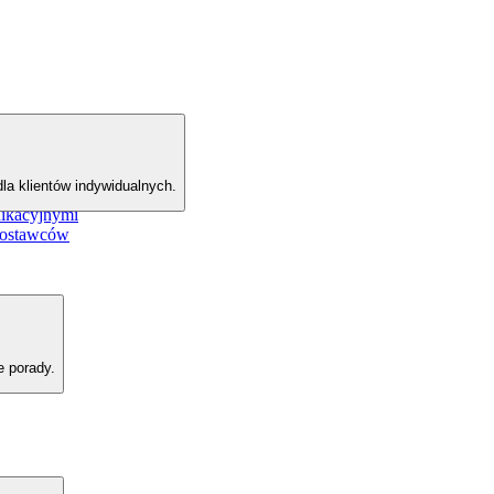
la klientów indywidualnych.
nikacyjnymi
dostawców
e porady.