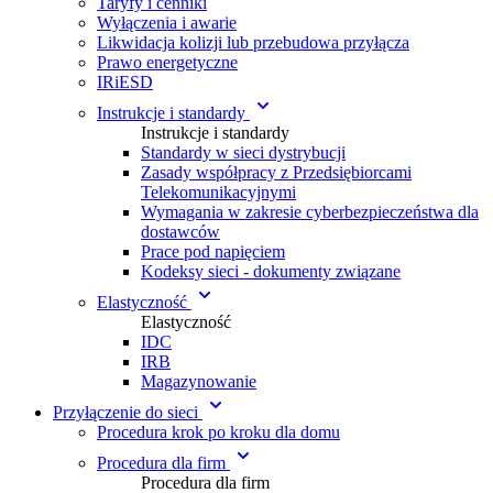
Taryfy i cenniki
Wyłączenia i awarie
Likwidacja kolizji lub przebudowa przyłącza
Prawo energetyczne
IRiESD
Instrukcje i standardy
Instrukcje i standardy
Standardy w sieci dystrybucji
Zasady współpracy z Przedsiębiorcami
Telekomunikacyjnymi
Wymagania w zakresie cyberbezpieczeństwa dla
dostawców
Prace pod napięciem
Kodeksy sieci - dokumenty związane
Elastyczność
Elastyczność
IDC
IRB
Magazynowanie
Przyłączenie do sieci
Procedura krok po kroku dla domu
Procedura dla firm
Procedura dla firm