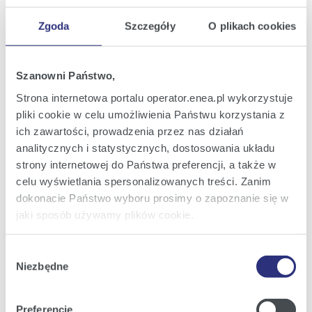
Postępowania zakupowe
Zgoda
Szczegóły
O plikach cookies
Postępowania zakupowe
Plan zamówień na roboty sieciowe WN |
Enea Operator
Zamówienia regulaminowe
Szanowni Państwo,
Zamówienia regulaminowe
dofinansowane
Strona internetowa portalu operator.enea.pl wykorzystuje
Zamówienia publiczne
pliki cookie w celu umożliwienia Państwu korzystania z
Elektroniczna Platforma Zakupowa -
PILOTAŻ
ich zawartości, prowadzenia przez nas działań
Prekwalifikacja i certyfikacja
analitycznych i statystycznych, dostosowania układu
Inwestycje unijne
strony internetowej do Państwa preferencji, a także w
Państwowy Fundusz Celowy
celu wyświetlania spersonalizowanych treści. Zanim
Inwestycje dofinansowane z NFOŚiGW
Inwestycje dofinansowane z NFOŚiGW
dokonacie Państwo wyboru prosimy o zapoznanie się w
Fundusz Modernizacyjny
jaki sposób używamy plików cookie.
Fundusze Krajowe
Plan rozwoju Enea Operator na lata 2026-2031
Szczegółowe informacje na ten temat znajdziecie
Wybór
Obsługa klienta
Państwo pod zakładkami obok oraz w naszej
Polityce
Niezbędne
Kontakt
zgody
Biuro Obsługi Klienta
Cookies
.
Standardy Obsługi w Enei Operator
Liczniki zdalnego odczytu
Preferencje