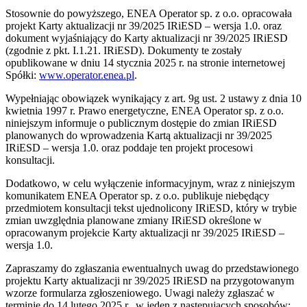
Stosownie do powyższego, ENEA Operator sp. z o.o. opracowała
projekt Karty aktualizacji nr 39/2025 IRiESD – wersja 1.0. oraz
dokument wyjaśniający do Karty aktualizacji nr 39/2025 IRiESD
(zgodnie z pkt. I.1.21. IRiESD). Dokumenty te zostały
opublikowane w dniu 14 stycznia 2025 r. na stronie internetowej
Spółki:
www.operator.enea.pl
.
Wypełniając obowiązek wynikający z art. 9g ust. 2 ustawy z dnia 10
kwietnia 1997 r. Prawo energetyczne, ENEA Operator sp. z o.o.
niniejszym informuje o publicznym dostępie do zmian IRiESD
planowanych do wprowadzenia Kartą aktualizacji nr 39/2025
IRiESD – wersja 1.0. oraz poddaje ten projekt procesowi
konsultacji.
Dodatkowo, w celu wyłączenie informacyjnym, wraz z niniejszym
komunikatem ENEA Operator sp. z o.o. publikuje niebędący
przedmiotem konsultacji tekst ujednolicony IRiESD, który w trybie
zmian uwzględnia planowane zmiany IRiESD określone w
opracowanym projekcie Karty aktualizacji nr 39/2025 IRiESD –
wersja 1.0.
Zapraszamy do zgłaszania ewentualnych uwag do przedstawionego
projektu Karty aktualizacji nr 39/2025 IRiESD na przygotowanym
wzorze formularza zgłoszeniowego. Uwagi należy zgłaszać w
terminie do 14 lutego 2025 r., w jeden z następujących sposobów: