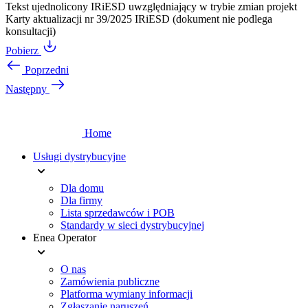
Tekst ujednolicony IRiESD uwzględniający w trybie zmian projekt
Karty aktualizacji nr 39/2025 IRiESD (dokument nie podlega
konsultacji)
Pobierz
Poprzedni
Następny
Home
Usługi dystrybucyjne
Dla domu
Dla firmy
Lista sprzedawców i POB
Standardy w sieci dystrybucyjnej
Enea Operator
O nas
Zamówienia publiczne
Platforma wymiany informacji
Zgłaszanie naruszeń