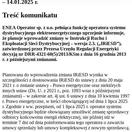
– 14.01.2025 r.
Treść komunikatu
ENEA Operator sp. z o.o. pełniąca funkcję operatora systemu
dystrybucyjnego elektroenergetycznego uprzejmie informuje,
że planuje wprowadzić zmiany w Instrukcji Ruchu i
Eksploatacji Sieci Dystrybucyjnej – wersja 2.3. („IRiESD”),
zatwierdzonej przez Prezesa Urzędu Regulacji Energetyki
decyzją nr DRR-4321-60(5)/2013/KSm z dnia 16 grudnia 2013
r. z późniejszymi zmianami.
Planowana do wprowadzenia zmiana IRiESD wynika w
szczególności z dostosowania IRiESD do ustawy z dnia 20 maja
2021 r. o zmianie ustawy - Prawo energetyczne oraz niektórych
innych ustaw (Dz. U. z 2021 r., poz. 1093 wraz z późniejszymi
zmianami) – w zakresie art. 4j ust. 6 ustawy z dnia 10 kwietnia 1997
r. Prawo energetyczne, w treści obowiązującej od dnia 1 lipca 2025
r. Zgodnie z ww. przepisem, od 1 lipca 2025 r. operator systemu
dystrybucyjnego będzie obowiązany umożliwić zmianę sprzedawcy
odbiorcy końcowemu energii elektrycznej, nie później niż w
terminie 7 dni od dnia poinformowania tego operatora o zawarciu
umowy sprzedaży lub umowy kompleksowej z nowym sprzedawcą.