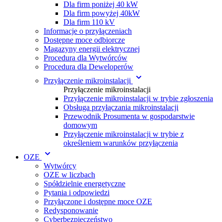
Dla firm poniżej 40 kW
Dla firm powyżej 40kW
Dla firm 110 kV
Informacje o przyłączeniach
Dostępne moce odbiorcze
Magazyny energii elektrycznej
Procedura dla Wytwórc ów
Procedura dla Deweloperów
Przyłączenie mikroinstalacji
Przyłączenie mikroinstalacji
Przyłączenie mikroinstalacji w trybie zgłoszenia
Obsługa przyłączania mikroinstalacji
Przewodnik Prosumenta w gospodarstwie
domowym
Przyłączenie mikroinstalacji w trybie z
określeniem warunków przyłączenia
OZE
Wytwórcy
OZE w liczbach
Spółdzielnie energetyczne
Pytania i odpowiedzi
Przyłączone i dostępne moce OZE
Redysponowanie
Cyberbezpieczeństwo