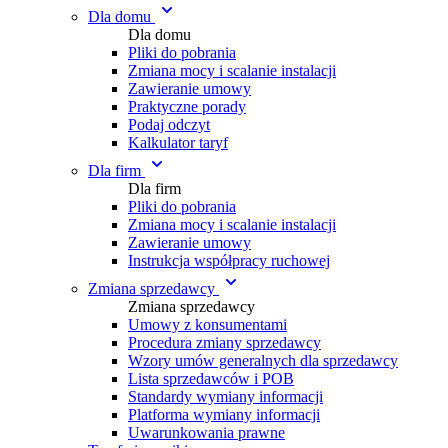
Dla domu
Dla domu
Pliki do pobrania
Zmiana mocy i scalanie instalacji
Zawieranie umowy
Praktyczne porady
Podaj odczyt
Kalkulator taryf
Dla firm
Dla firm
Pliki do pobrania
Zmiana mocy i scalanie instalacji
Zawieranie umowy
Instrukcja współpracy ruchowej
Zmiana sprzedawcy
Zmiana sprzedawcy
Umowy z konsumentami
Procedura zmiany sprzedawcy
Wzory umów generalnych dla sprzedawcy
Lista sprzedawców i POB
Standardy wymiany informacji
Platforma wymiany informacji
Uwarunkowania prawne