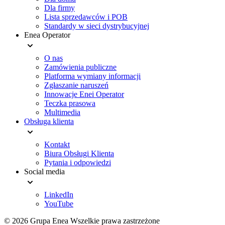
Dla firmy
Lista sprzedawców i POB
Standardy w sieci dystrybucyjnej
Enea Operator
O nas
Zamówienia publiczne
Platforma wymiany informacji
Zgłaszanie naruszeń
Innowacje Enei Operator
Teczka prasowa
Multimedia
Obsługa klienta
Kontakt
Biura Obsługi Klienta
Pytania i odpowiedzi
Social media
LinkedIn
YouTube
© 2026 Grupa Enea
Wszelkie prawa zastrzeżone