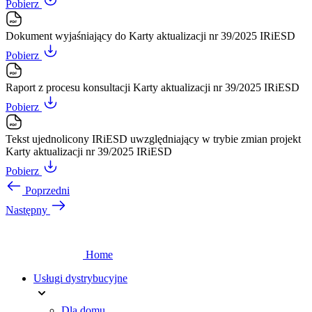
Pobierz
Dokument wyjaśniający do Karty aktualizacji nr 39/2025 IRiESD
Pobierz
Raport z procesu konsultacji Karty aktualizacji nr 39/2025 IRiESD
Pobierz
Tekst ujednolicony IRiESD uwzględniający w trybie zmian projekt
Karty aktualizacji nr 39/2025 IRiESD
Pobierz
Poprzedni
Następny
Home
Usługi dystrybucyjne
Dla domu