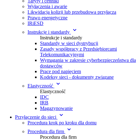
Taryfy i cenniki
Wyłączenia i awarie
Likwidacja kolizji lub przebudowa przyłącza
Prawo energetyczne
IRiESD
Instrukcje i standardy
Instrukcje i standardy
Standardy w sieci dystrybucji
Zasady współpracy z Przedsiębiorcami
Telekomunikacyjnymi
Wymagania w zakresie cyberbezpieczeństwa dla
dostawców
Prace pod napięciem
Kodeksy sieci - dokumenty związane
Elastyczność
Elastyczność
IDC
IRB
Magazynowanie
Przyłączenie do sieci
Procedura krok po kroku dla domu
Procedura dla firm
Procedura dla firm