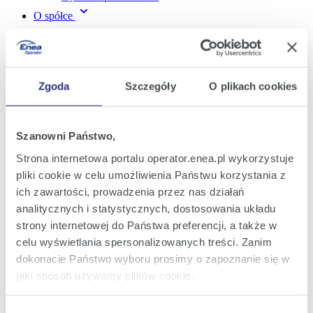
O spółce
O Enei Operator
O Enei Operator
Podstawowe informacje
Władze spółki
Innowacje w Enei Operator
Zgoda
Szczegóły
O plikach cookies
REMIT
Kariera w Enei Operator
Kariera w Enei Operator
Szanowni Państwo,
Oferty pracy
Oferty staży i praktyk
Strona internetowa portalu operator.enea.pl wykorzystuje
Informacje dla uczniów i studentów
pliki cookie w celu umożliwienia Państwu korzystania z
Teczka prasowa
ich zawartości, prowadzenia przez nas działań
Odpowiedzialny biznes
Sponsoring
analitycznych i statystycznych, dostosowania układu
Zasady wykonywania lotów dronami
strony internetowej do Państwa preferencji, a także w
Raporty
celu wyświetlania spersonalizowanych treści. Zanim
Zgłaszanie naruszeń
dokonacie Państwo wyboru prosimy o zapoznanie się w
Inwestycje
jaki sposób używamy plików cookie.
Dla wykonawców
Dla wykonawców
Wykaz Wykonawców Wykwalifikowanych
Szczegółowe informacje na ten temat znajdziecie