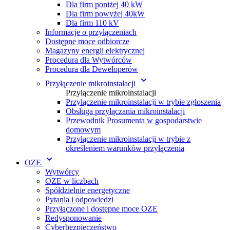
Dla firm poniżej 40 kW
Dla firm powyżej 40kW
Dla firm 110 kV
Informacje o przyłączeniach
Dostępne moce odbiorcze
Magazyny energii elektrycznej
Procedura dla Wytwórc ów
Procedura dla Deweloperów
Przyłączenie mikroinstalacji
Przyłączenie mikroinstalacji
Przyłączenie mikroinstalacji w trybie zgłoszenia
Obsługa przyłączania mikroinstalacji
Przewodnik Prosumenta w gospodarstwie
domowym
Przyłączenie mikroinstalacji w trybie z
określeniem warunków przyłączenia
OZE
Wytwórcy
OZE w liczbach
Spółdzielnie energetyczne
Pytania i odpowiedzi
Przyłączone i dostępne moce OZE
Redysponowanie
Cyberbezpieczeństwo