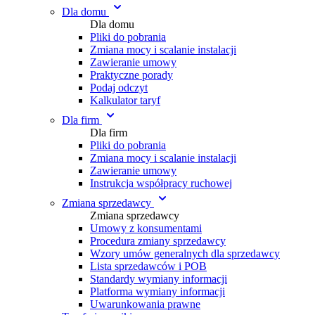
Dla domu
Dla domu
Pliki do pobrania
Zmiana mocy i scalanie instalacji
Zawieranie umowy
Praktyczne porady
Podaj odczyt
Kalkulator taryf
Dla firm
Dla firm
Pliki do pobrania
Zmiana mocy i scalanie instalacji
Zawieranie umowy
Instrukcja współpracy ruchowej
Zmiana sprzedawcy
Zmiana sprzedawcy
Umowy z konsumentami
Procedura zmiany sprzedawcy
Wzory umów generalnych dla sprzedawcy
Lista sprzedawców i POB
Standardy wymiany informacji
Platforma wymiany informacji
Uwarunkowania prawne