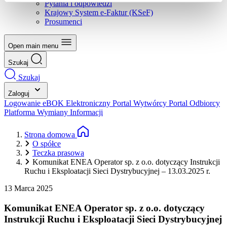
Pytania i odpowiedzi
Krajowy System e-Faktur (KSeF)
Prosumenci
Open main menu
Szukaj
Szukaj
Zaloguj
Logowanie eBOK
Elektroniczny Portal Wytwórcy
Portal Odbiorcy
Platforma Wymiany Informacji
Strona domowa
O spółce
Teczka prasowa
Komunikat ENEA Operator sp. z o.o. dotyczący Instrukcji
Ruchu i Eksploatacji Sieci Dystrybucyjnej – 13.03.2025 r.
13 Marca 2025
Komunikat ENEA Operator sp. z o.o. dotyczący
Instrukcji Ruchu i Eksploatacji Sieci Dystrybucyjnej