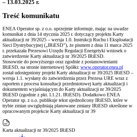
– 13.03.2025 r.
Treść komunikatu
ENEA Operator sp. z o.o. uprzejmie informuje, mając na uwadze
komunikat z dnia 14 stycznia 2025 r. dotyczący projektu Karty
aktualizacji nr 39/2025 – wersja 1.0. Instrukcji Ruchu i Eksploatacji
Sieci Dystrybucyjnej („IRiESD”), że pismem z dnia 11 marca 2025
r. przekazała Prezesowi Urzędu Regulacji Energetyki wniosek o
zatwierdzenie Karty aktualizacji nr 39/2025 IRiESD.
Stosownie do powyższego oraz zgodnie z postanowieniami
IRiESD, na stronie internetowej Spółki:
www.operator.enea.pl
został udostępniony projekt Karty aktualizacji nr 39/2025 IRiESD –
wersja 1.1. wysłany do zatwierdzenia przez Prezesa URE wraz z
raportem z procesu konsultacji przedmiotowej karty aktualizacji i
dokumentem wyjaśniającym do Karty aktualizacji nr 39/2025
IRiESD (zgodnie z pkt. I.1.21. IRiESD). Dodatkowo ENEA
Operator sp. z o.o. publikuje tekst ujednolicony IRiESD, które w
trybie zmian uwzględniają planowane zmiany IRiESD określone w
opracowanym projekcie Karty aktualizacji nr 39
Karta aktualizacji nr 39/2025 IRiESD