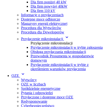
Dla firm poniżej 40 kW
Dla firm powyżej 40kW
Dla firm 110 kV
Informacje o przyłączeniach
Dostępne moce odbiorcze
Magazyny energii elektrycznej
Procedura dla Wytwórc ów
Procedura dla Deweloperów
Przyłączenie mikroinstalacji
Przyłączenie mikroinstalacji
Przyłączenie mikroinstalacji w trybie zgłoszenia
Obsługa przyłączania mikroinstalacji
Przewodnik Prosumenta w gospodarstwie
domowym
Przyłączenie mikroinstalacji w trybie z
określeniem warunków przyłączenia
OZE
Wytwórcy
OZE w liczbach
Spółdzielnie energetyczne
Pytania i odpowiedzi
Przyłączone i dostępne moce OZE
Redysponowanie
Cyberbezpieczeństwo