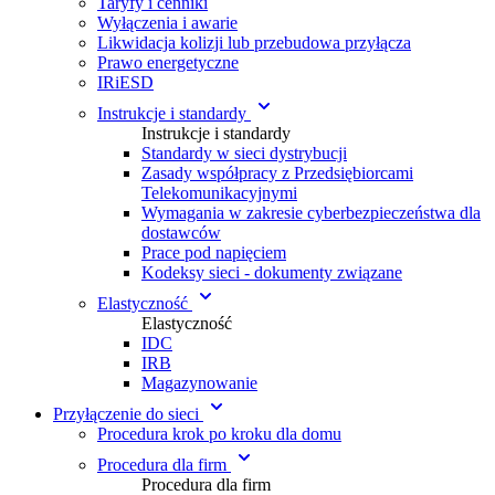
Taryfy i cenniki
Wyłączenia i awarie
Likwidacja kolizji lub przebudowa przyłącza
Prawo energetyczne
IRiESD
Instrukcje i standardy
Instrukcje i standardy
Standardy w sieci dystrybucji
Zasady współpracy z Przedsiębiorcami
Telekomunikacyjnymi
Wymagania w zakresie cyberbezpieczeństwa dla
dostawców
Prace pod napięciem
Kodeksy sieci - dokumenty związane
Elastyczność
Elastyczność
IDC
IRB
Magazynowanie
Przyłączenie do sieci
Procedura krok po kroku dla domu
Procedura dla firm
Procedura dla firm