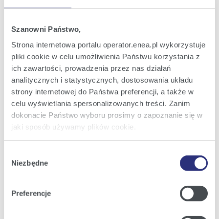
Postępowania zakupowe
Postępowania zakupowe
Plan zamówień na roboty sieciowe WN |
Szanowni Państwo,
Enea Operator
Strona internetowa portalu operator.enea.pl wykorzystuje
Zamówienia regulaminowe
Zamówienia regulaminowe
pliki cookie w celu umożliwienia Państwu korzystania z
dofinansowane
ich zawartości, prowadzenia przez nas działań
Zamówienia publiczne
analitycznych i statystycznych, dostosowania układu
Elektroniczna Platforma Zakupowa -
PILOTAŻ
strony internetowej do Państwa preferencji, a także w
Prekwalifikacja i certyfikacja
celu wyświetlania spersonalizowanych treści. Zanim
Inwestycje unijne
dokonacie Państwo wyboru prosimy o zapoznanie się w
Państwowy Fundusz Celowy
jaki sposób używamy plików cookie.
Inwestycje dofinansowane z NFOŚiGW
Inwestycje dofinansowane z NFOŚiGW
Fundusz Modernizacyjny
Szczegółowe informacje na ten temat znajdziecie
Wybór
Fundusze Krajowe
Państwo pod zakładkami obok oraz w naszej
Polityce
Niezbędne
Plan rozwoju Enea Operator na lata 2026-2031
zgody
Cookies
.
Obsługa klienta
Kontakt
Preferencje
Biuro Obsługi Klienta
Klikając
Akceptuję wszystkie
wyrażają Państwo
Standardy Obsługi w Enei Operator
zgodę na umieszczenie wszystkich rodzajów plików
Liczniki zdalnego odczytu