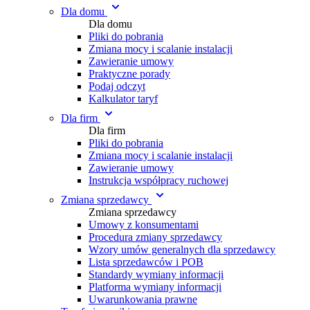
Dla domu
Dla domu
Pliki do pobrania
Zmiana mocy i scalanie instalacji
Zawieranie umowy
Praktyczne porady
Podaj odczyt
Kalkulator taryf
Dla firm
Dla firm
Pliki do pobrania
Zmiana mocy i scalanie instalacji
Zawieranie umowy
Instrukcja współpracy ruchowej
Zmiana sprzedawcy
Zmiana sprzedawcy
Umowy z konsumentami
Procedura zmiany sprzedawcy
Wzory umów generalnych dla sprzedawcy
Lista sprzedawców i POB
Standardy wymiany informacji
Platforma wymiany informacji
Uwarunkowania prawne