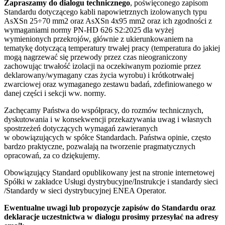
Zapraszamy do dialogu technicznego
, poświęconego zapisom
Standardu dotyczącego kabli napowietrznych izolowanych typu
AsXSn 25÷70 mm2 oraz AsXSn 4x95 mm2 oraz ich zgodności z
wymaganiami normy PN-HD 626 S2:2025 dla wyżej
wymienionych przekrojów, głównie z ukierunkowaniem na
tematykę dotyczącą temperatury trwałej pracy (temperatura do jakiej
mogą nagrzewać się przewody przez czas nieograniczony
zachowując trwałość izolacji na oczekiwanym poziomie przez
deklarowany/wymagany czas życia wyrobu) i krótkotrwałej
zwarciowej oraz wymaganego zestawu badań, zdefiniowanego w
danej części i sekcji ww. normy.
Zachęcamy Państwa do współpracy, do rozmów technicznych,
dyskutowania i w konsekwencji przekazywania uwag i własnych
spostrzeżeń dotyczących wymagań zawieranych
w obowiązujących w spółce Standardach. Państwa opinie, często
bardzo praktyczne, pozwalają na tworzenie pragmatycznych
opracowań, za co dziękujemy.
Obowiązujący Standard opublikowany jest na stronie internetowej
Spółki w zakładce Usługi dystrybucyjne/Instrukcje i standardy sieci
/Standardy w sieci dystrybucyjnej ENEA Operator.
Ewentualne uwagi lub propozycje zapisów do Standardu oraz
deklaracje uczestnictwa w dialogu prosimy przesyłać na adresy