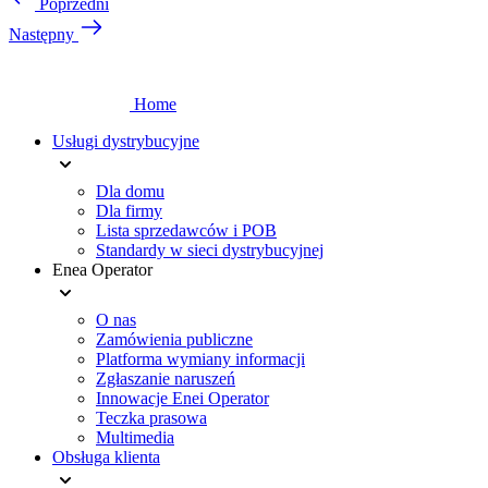
Poprzedni
Następny
Home
Usługi dystrybucyjne
Dla domu
Dla firmy
Lista sprzedawców i POB
Standardy w sieci dystrybucyjnej
Enea Operator
O nas
Zamówienia publiczne
Platforma wymiany informacji
Zgłaszanie naruszeń
Innowacje Enei Operator
Teczka prasowa
Multimedia
Obsługa klienta