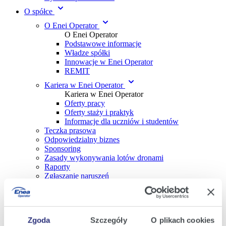
O spółce
O Enei Operator
O Enei Operator
Podstawowe informacje
Władze spółki
Innowacje w Enei Operator
REMIT
Kariera w Enei Operator
Kariera w Enei Operator
Oferty pracy
Oferty staży i praktyk
Informacje dla uczniów i studentów
Teczka prasowa
Odpowiedzialny biznes
Sponsoring
Zasady wykonywania lotów dronami
Raporty
Zgłaszanie naruszeń
Inwestycje
Dla wykonawców
Dla wykonawców
Zgoda
Szczegóły
O plikach cookies
Wykaz Wykonawców Wykwalifikowanych