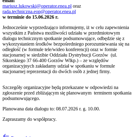
email:
mariusz.lukowski@operator.enea.pl
oraz
rada.techniczna.eop@operator.enea.pl
w terminie do 15.06.2026 r.
Jednocześnie wyprzedzająco informujemy, iż w celu zapewnienia
wszystkim z Państwa możliwości udziału w przedmiotowym
dialogu technicznym spotkanie podsumowujące, odbędzie się z
wykorzystaniem środków bezpośredniego porozumiewania się na
odległość (w formule tele/wideo konferencji) oraz w formie
stacjonarnej w siedzibie Oddziału Dystrybucji Gorzów (ul.
Sikorskiego 37 66-400 Gorzów Wlkp.) – ze względów
organizacyjnych zakładamy udział w spotkaniu w formule
stacjonarnej reprezentacji do dwóch osób z jednej firmy.
Szczegóły organizacyjne będą przekazane w odpowiedzi na
zgłoszenie przed zbliżającym się planowanym terminem spotkania
podsumowującego.
Planowana data dialogu to: 08.07.2026 r. g. 10.00.
Zapraszamy do współpracy.