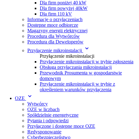
Dla firm poniżej 40 kW
Dla firm powyżej 40kW
Dla firm 110 kV
Informacje o przyłączeniach
Dostępne moce odbiorcze
Magazyny energii elektrycznej
Procedura dla Wytwórc ów
Procedura dla Deweloperów
Przyłączenie mikroinstalacji
Przyłączenie mikroinstalacji
Przyłączenie mikroinstalacji w trybie zgłoszenia
Obsługa przyłączania mikroinstalacji
Przewodnik Prosumenta w gospodarstwie
domowym
Przyłączenie mikroinstalacji w trybie z
określeniem warunków przyłączenia
OZE
Wytwórcy
OZE w liczbach
Spółdzielnie energetyczne
Pytania i odpowiedzi
Przyłączone i dostępne moce OZE
Redysponowanie
Cyberbezpieczeństwo