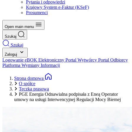
Pytania i odpowiedzi
Krajowy System e-Faktur (KSeF)
Prosumenci
Open main menu
Szukaj
Szukaj
Zaloguj
Logowanie eBOK
Elektroniczny Portal Wytwórcy
Portal Odbiorcy
Platforma Wymiany Informacji
Strona domowa
O spółce
Teczka prasowa
PGE Energia Odnawialna podpisała z Eneą Operator
umowy na usługi Interwencyjnej Regulacji Mocy Biernej