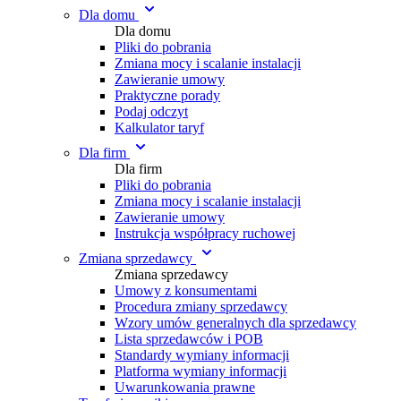
Dla domu
Dla domu
Pliki do pobrania
Zmiana mocy i scalanie instalacji
Zawieranie umowy
Praktyczne porady
Podaj odczyt
Kalkulator taryf
Dla firm
Dla firm
Pliki do pobrania
Zmiana mocy i scalanie instalacji
Zawieranie umowy
Instrukcja współpracy ruchowej
Zmiana sprzedawcy
Zmiana sprzedawcy
Umowy z konsumentami
Procedura zmiany sprzedawcy
Wzory umów generalnych dla sprzedawcy
Lista sprzedawców i POB
Standardy wymiany informacji
Platforma wymiany informacji
Uwarunkowania prawne