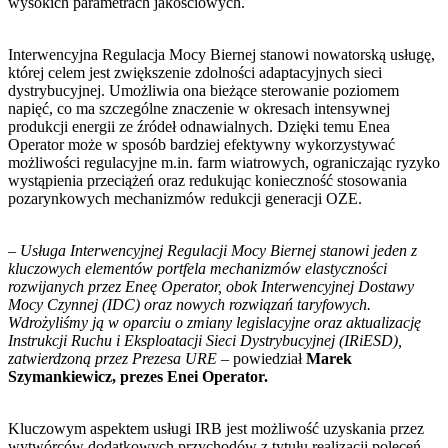
wysokich parametrach jakościowych.
Interwencyjna Regulacja Mocy Biernej stanowi nowatorską usługę,
której celem jest zwiększenie zdolności adaptacyjnych sieci
dystrybucyjnej. Umożliwia ona bieżące sterowanie poziomem
napięć, co ma szczególne znaczenie w okresach intensywnej
produkcji energii ze źródeł odnawialnych. Dzięki temu Enea
Operator może w sposób bardziej efektywny wykorzystywać
możliwości regulacyjne m.in. farm wiatrowych, ograniczając ryzyko
wystąpienia przeciążeń oraz redukując konieczność stosowania
pozarynkowych mechanizmów redukcji generacji OZE.
– Usługa Interwencyjnej Regulacji Mocy Biernej stanowi jeden z
kluczowych elementów portfela mechanizmów elastyczności
rozwijanych przez Eneę Operator, obok Interwencyjnej Dostawy
Mocy Czynnej (IDC) oraz nowych rozwiązań taryfowych.
Wdrożyliśmy ją w oparciu o zmiany legislacyjne oraz aktualizację
Instrukcji Ruchu i Eksploatacji Sieci Dystrybucyjnej (IRiESD),
zatwierdzoną przez Prezesa URE –
powiedział
Marek
Szymankiewicz, prezes Enei Operator.
Kluczowym aspektem usługi IRB jest możliwość uzyskania przez
wytwórców dodatkowych przychodów z tytułu realizacji poleceń