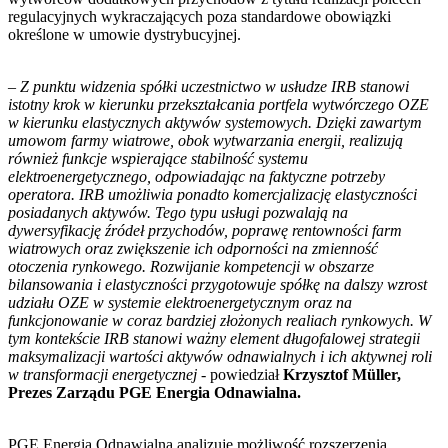
regulacyjnych wykraczających poza standardowe obowiązki
określone w umowie dystrybucyjnej.
– Z punktu widzenia spółki uczestnictwo w usłudze IRB stanowi
istotny krok w kierunku przekształcania portfela wytwórczego OZE
w kierunku elastycznych aktywów systemowych. Dzięki zawartym
umowom farmy wiatrowe, obok wytwarzania energii, realizują
również funkcje wspierające stabilność systemu
elektroenergetycznego, odpowiadając na faktyczne potrzeby
operatora. IRB umożliwia ponadto komercjalizację elastyczności
posiadanych aktywów. Tego typu usługi pozwalają na
dywersyfikację źródeł przychodów, poprawę rentowności farm
wiatrowych oraz zwiększenie ich odporności na zmienność
otoczenia rynkowego. Rozwijanie kompetencji w obszarze
bilansowania i elastyczności przygotowuje spółkę na dalszy wzrost
udziału OZE w systemie elektroenergetycznym oraz na
funkcjonowanie w coraz bardziej złożonych realiach rynkowych. W
tym kontekście IRB stanowi ważny element długofalowej strategii
maksymalizacji wartości aktywów odnawialnych i ich aktywnej roli
w transformacji energetycznej -
powiedział
Krzysztof Müller,
Prezes Zarządu PGE Energia Odnawialna.
PGE Energia Odnawialna analizuje możliwość rozszerzenia