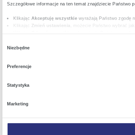
Szczegółowe informacje na ten temat znajdziecie Państwo 
Klikając
Akceptuję wszystkie
wyrażają Państwo zgodę na
Klikając
Zmień ustawienia
, możecie Państwo wybrać jak
Klikając
Odrzuć wszystkie
, odmawiacie Państwo zgody n
stron internetowych.
Wybór
Niezbędne
zgody
Preferencje
Statystyka
Marketing