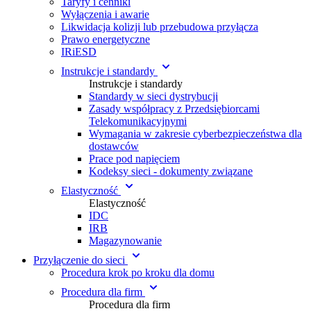
Taryfy i cenniki
Wyłączenia i awarie
Likwidacja kolizji lub przebudowa przyłącza
Prawo energetyczne
IRiESD
Instrukcje i standardy
Instrukcje i standardy
Standardy w sieci dystrybucji
Zasady współpracy z Przedsiębiorcami
Telekomunikacyjnymi
Wymagania w zakresie cyberbezpieczeństwa dla
dostawców
Prace pod napięciem
Kodeksy sieci - dokumenty związane
Elastyczność
Elastyczność
IDC
IRB
Magazynowanie
Przyłączenie do sieci
Procedura krok po kroku dla domu
Procedura dla firm
Procedura dla firm