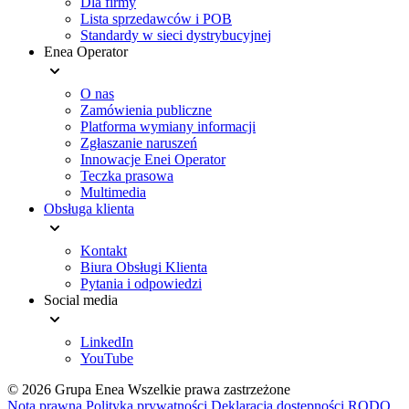
Dla firmy
Lista sprzedawców i POB
Standardy w sieci dystrybucyjnej
Enea Operator
O nas
Zamówienia publiczne
Platforma wymiany informacji
Zgłaszanie naruszeń
Innowacje Enei Operator
Teczka prasowa
Multimedia
Obsługa klienta
Kontakt
Biura Obsługi Klienta
Pytania i odpowiedzi
Social media
LinkedIn
YouTube
© 2026 Grupa Enea
Wszelkie prawa zastrzeżone
Nota prawna
Polityka prywatności
Deklaracja dostępności
RODO