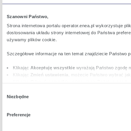
Szanowni Państwo,
Strona internetowa portalu operator.enea.pl wykorzystuje pl
dostosowania układu strony internetowej do Państwa prefere
używamy plików cookie.
Szczegółowe informacje na ten temat znajdziecie Państwo 
Klikając
Akceptuję wszystkie
wyrażają Państwo zgodę na
Klikając
Zmień ustawienia
, możecie Państwo wybrać jak
Klikając
Odrzuć wszystkie
, odmawiacie Państwo zgody n
stron internetowych.
Wybór
Niezbędne
zgody
Preferencje