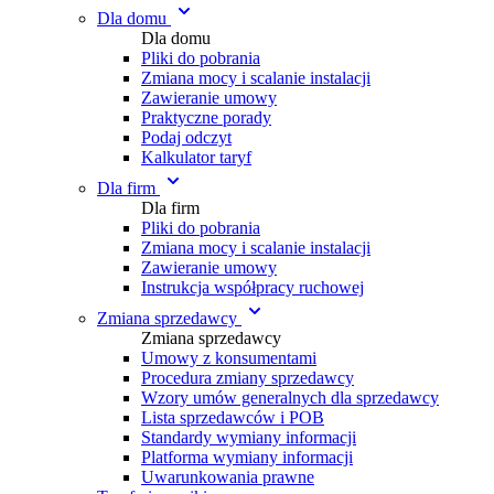
Dla domu
Dla domu
Pliki do pobrania
Zmiana mocy i scalanie instalacji
Zawieranie umowy
Praktyczne porady
Podaj odczyt
Kalkulator taryf
Dla firm
Dla firm
Pliki do pobrania
Zmiana mocy i scalanie instalacji
Zawieranie umowy
Instrukcja współpracy ruchowej
Zmiana sprzedawcy
Zmiana sprzedawcy
Umowy z konsumentami
Procedura zmiany sprzedawcy
Wzory umów generalnych dla sprzedawcy
Lista sprzedawców i POB
Standardy wymiany informacji
Platforma wymiany informacji
Uwarunkowania prawne