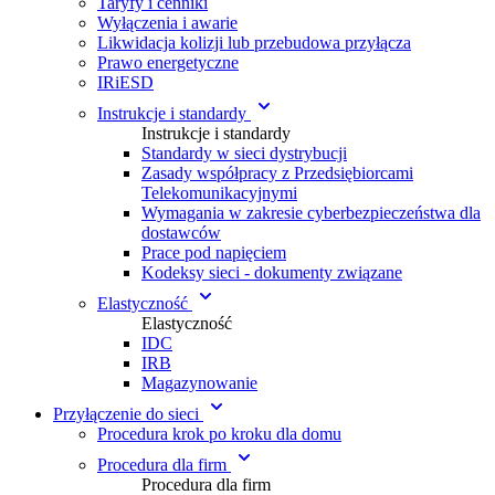
Taryfy i cenniki
Wyłączenia i awarie
Likwidacja kolizji lub przebudowa przyłącza
Prawo energetyczne
IRiESD
Instrukcje i standardy
Instrukcje i standardy
Standardy w sieci dystrybucji
Zasady współpracy z Przedsiębiorcami
Telekomunikacyjnymi
Wymagania w zakresie cyberbezpieczeństwa dla
dostawców
Prace pod napięciem
Kodeksy sieci - dokumenty związane
Elastyczność
Elastyczność
IDC
IRB
Magazynowanie
Przyłączenie do sieci
Procedura krok po kroku dla domu
Procedura dla firm
Procedura dla firm