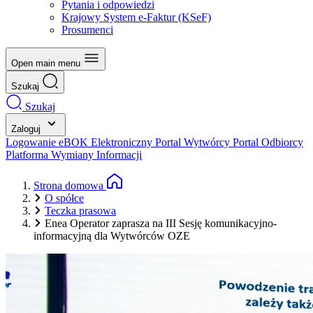
Pytania i odpowiedzi
Krajowy System e-Faktur (KSeF)
Prosumenci
Open main menu
Szukaj
Szukaj
Zaloguj
Logowanie eBOK
Elektroniczny Portal Wytwórcy
Portal Odbiorcy
Platforma Wymiany Informacji
Strona domowa
O spółce
Teczka prasowa
Enea Operator zaprasza na III Sesję komunikacyjno-
informacyjną dla Wytwórców OZE