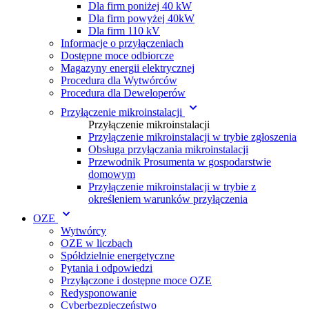
Dla firm poniżej 40 kW
Dla firm powyżej 40kW
Dla firm 110 kV
Informacje o przyłączeniach
Dostępne moce odbiorcze
Magazyny energii elektrycznej
Procedura dla Wytwórc ów
Procedura dla Deweloperów
Przyłączenie mikroinstalacji
Przyłączenie mikroinstalacji
Przyłączenie mikroinstalacji w trybie zgłoszenia
Obsługa przyłączania mikroinstalacji
Przewodnik Prosumenta w gospodarstwie
domowym
Przyłączenie mikroinstalacji w trybie z
określeniem warunków przyłączenia
OZE
Wytwórcy
OZE w liczbach
Spółdzielnie energetyczne
Pytania i odpowiedzi
Przyłączone i dostępne moce OZE
Redysponowanie
Cyberbezpieczeństwo