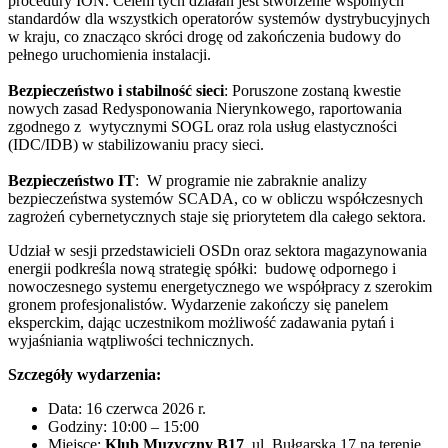
procedury ION. Celem tych działań jest stworzenie wspólnych
standardów dla wszystkich operatorów systemów dystrybucyjnych
w kraju, co znacząco skróci drogę od zakończenia budowy do
pełnego uruchomienia instalacji.
Bezpieczeństwo i stabilność sieci
: Poruszone zostaną kwestie
nowych zasad Redysponowania Nierynkowego, raportowania
zgodnego z wytycznymi SOGL oraz rola usług elastyczności
(IDC/IDB) w stabilizowaniu pracy sieci.
Bezpieczeństwo IT
: W programie nie zabraknie analizy
bezpieczeństwa systemów SCADA, co w obliczu współczesnych
zagrożeń cybernetycznych staje się priorytetem dla całego sektora.
Udział w sesji przedstawicieli OSDn oraz sektora magazynowania
energii podkreśla nową strategię spółki: budowę odpornego i
nowoczesnego systemu energetycznego we współpracy z szerokim
gronem profesjonalistów. Wydarzenie zakończy się panelem
eksperckim, dając uczestnikom możliwość zadawania pytań i
wyjaśniania wątpliwości technicznych.
Szczegóły wydarzenia:
Data: 16 czerwca 2026 r.
Godziny: 10:00 – 15:00
Miejsce:
Klub Muzyczny B17
, ul. Bułgarska 17 na terenie