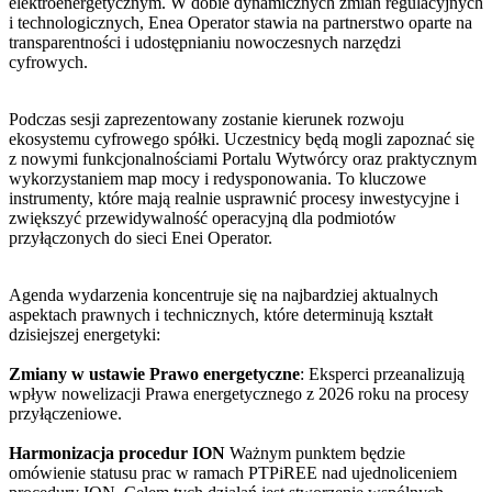
elektroenergetycznym. W dobie dynamicznych zmian regulacyjnych
i technologicznych, Enea Operator stawia na partnerstwo oparte na
transparentności i udostępnianiu nowoczesnych narzędzi
cyfrowych.
Podczas sesji zaprezentowany zostanie kierunek rozwoju
ekosystemu cyfrowego spółki. Uczestnicy będą mogli zapoznać się
z nowymi funkcjonalnościami Portalu Wytwórcy oraz praktycznym
wykorzystaniem map mocy i redysponowania. To kluczowe
instrumenty, które mają realnie usprawnić procesy inwestycyjne i
zwiększyć przewidywalność operacyjną dla podmiotów
przyłączonych do sieci Enei Operator.
Agenda wydarzenia koncentruje się na najbardziej aktualnych
aspektach prawnych i technicznych, które determinują kształt
dzisiejszej energetyki:
Zmiany w ustawie Prawo energetyczne
: Eksperci przeanalizują
wpływ nowelizacji Prawa energetycznego z 2026 roku na procesy
przyłączeniowe.
Harmonizacja procedur ION
Ważnym punktem będzie
omówienie statusu prac w ramach PTPiREE nad ujednoliceniem