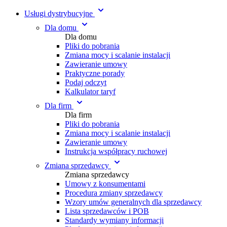
Usługi dystrybucyjne
Dla domu
Dla domu
Pliki do pobrania
Zmiana mocy i scalanie instalacji
Zawieranie umowy
Praktyczne porady
Podaj odczyt
Kalkulator taryf
Dla firm
Dla firm
Pliki do pobrania
Zmiana mocy i scalanie instalacji
Zawieranie umowy
Instrukcja współpracy ruchowej
Zmiana sprzedawcy
Zmiana sprzedawcy
Umowy z konsumentami
Procedura zmiany sprzedawcy
Wzory umów generalnych dla sprzedawcy
Lista sprzedawców i POB
Standardy wymiany informacji