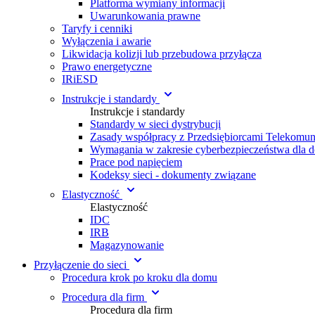
Platforma wymiany informacji
Uwarunkowania prawne
Taryfy i cenniki
Wyłączenia i awarie
Likwidacja kolizji lub przebudowa przyłącza
Prawo energetyczne
IRiESD
Instrukcje i standardy
Instrukcje i standardy
Standardy w sieci dystrybucji
Zasady współpracy z Przedsiębiorcami Telekomu
Wymagania w zakresie cyberbezpieczeństwa dla 
Prace pod napięciem
Kodeksy sieci - dokumenty związane
Elastyczność
Elastyczność
IDC
IRB
Magazynowanie
Przyłączenie do sieci
Procedura krok po kroku dla domu
Procedura dla firm
Procedura dla firm