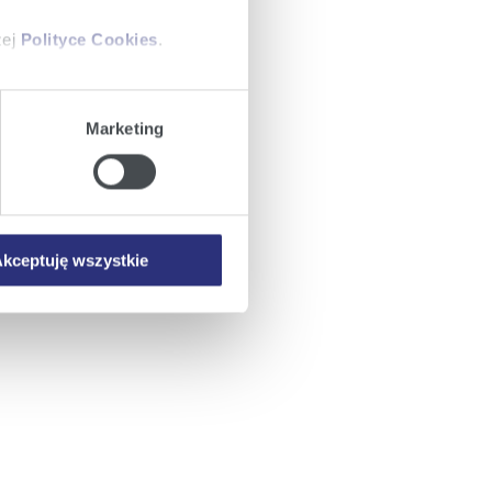
zej
Polityce Cookies
.
ajów plików cookie z
Marketing
iemy umieszczać w Państwa
mowa ta nie dotyczy jednak
wych.
kceptuję wszystkie