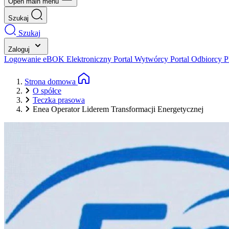
Open main menu
Szukaj
Szukaj
Zaloguj
Logowanie eBOK
Elektroniczny Portal Wytwórcy
Portal Odbiorcy
P
Strona domowa
O spółce
Teczka prasowa
Enea Operator Liderem Transformacji Energetycznej