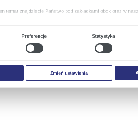
en temat znajdziecie Państwo pod zakładkami obok oraz w nas
tkie
wyrażają Państwo zgodę na umieszczenie wszystkich rodz
twa urządzeniu.
Preferencje
Statystyka
a
, możecie Państwo wybrać jakie rodzaje plików cookie będz
ie
, odmawiacie Państwo zgody na instalację plików cookie – od
 prawidłowego wyświetlania i działania naszych stron interneto
Zmień ustawienia
A