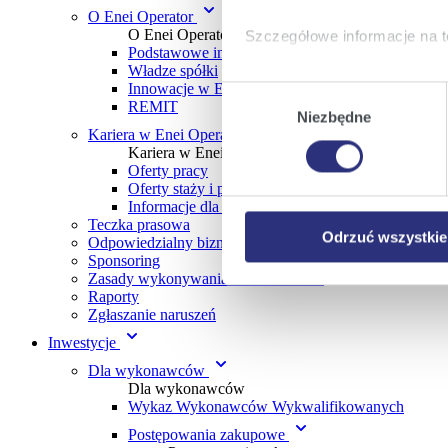
O Enei Operator
O Enei Operator
Szczegółowe informacje na t
Podstawowe informacje
Władze spółki
Klikając
Akceptuję wszys
Innowacje w Enei Operator
Wybór
REMIT
których korzystamy, na Pańs
Niezbędne
zgody
Klikając
Zmień ustawieni
Kariera w Enei Operator
Kariera w Enei Operator
urządzeniu.
Oferty pracy
Klikając
Odrzuć wszystk
Oferty staży i praktyk
plików cookie niezbędnych do
Informacje dla uczniów i studentów
Teczka prasowa
Odrzuć wszystkie
Odpowiedzialny biznes
Sponsoring
Zasady wykonywania lotów dronami
Raporty
Zgłaszanie naruszeń
Inwestycje
Dla wykonawców
Dla wykonawców
Wykaz Wykonawców Wykwalifikowanych
Postępowania zakupowe