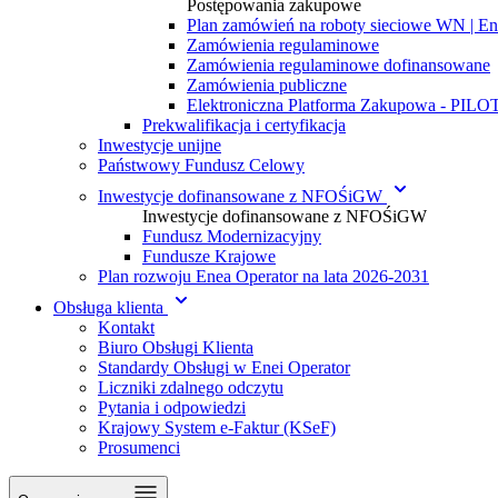
Postępowania zakupowe
Plan zamówień na roboty sieciowe WN | En
Zamówienia regulaminowe
Zamówienia regulaminowe dofinansowane
Zamówienia publiczne
Elektroniczna Platforma Zakupowa - PIL
Prekwalifikacja i certyfikacja
Inwestycje unijne
Państwowy Fundusz Celowy
Inwestycje dofinansowane z NFOŚiGW
Inwestycje dofinansowane z NFOŚiGW
Fundusz Modernizacyjny
Fundusze Krajowe
Plan rozwoju Enea Operator na lata 2026-2031
Obsługa klienta
Kontakt
Biuro Obsługi Klienta
Standardy Obsługi w Enei Operator
Liczniki zdalnego odczytu
Pytania i odpowiedzi
Krajowy System e-Faktur (KSeF)
Prosumenci