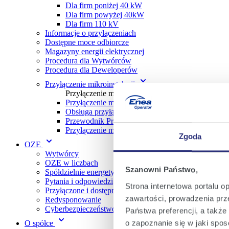
Dla firm poniżej 40 kW
Dla firm powyżej 40kW
Dla firm 110 kV
Informacje o przyłączeniach
Dostępne moce odbiorcze
Magazyny energii elektrycznej
Procedura dla Wytwórc ów
Procedura dla Deweloperów
Przyłączenie mikroinstalacji
Przyłączenie mikroinstalacji
Przyłączenie mikroinstalacji w trybie zgłoszenia
Obsługa przyłączania mikroinstalacji
Przewodnik Prosumenta w gospodarstwie domo
Przyłączenie mikroinstalacji w trybie z określen
Zgoda
OZE
Wytwórcy
OZE w liczbach
Szanowni Państwo,
Spółdzielnie energetyczne
Pytania i odpowiedzi
Strona internetowa portalu o
Przyłączone i dostępne moce OZE
zawartości, prowadzenia prze
Redysponowanie
Cyberbezpieczeństwo
Państwa preferencji, a takż
o zapoznanie się w jaki spo
O spółce