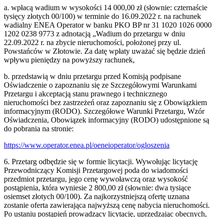
a. wpłacą wadium w wysokości 14 000,00 zł (słownie: czternaście
tysięcy złotych 00/100) w terminie do 16.09.2022 r. na rachunek
wadialny ENEA Operator w banku PKO BP nr 31 1020 1026 0000
1202 0238 9773 z adnotacją „Wadium do przetargu w dniu
22.09.2022 r. na zbycie nieruchomości, położonej przy ul.
Powstańców w Złotowie. Za datę wpłaty uważać się będzie dzień
wpływu pieniędzy na powyższy rachunek,
b. przedstawią w dniu przetargu przed Komisją podpisane
Oświadczenie o zapoznaniu się ze Szczegółowymi Warunkami
Przetargu i akceptacją stanu prawnego i technicznego
nieruchomości bez zastrzeżeń oraz zapoznaniu się z Obowiązkiem
informacyjnym (RODO). Szczegółowe Warunki Przetargu, Wzór
Oświadczenia, Obowiązek informacyjny (RODO) udostępnione są
do pobrania na stronie:
https://www.operator.enea.pl/oeneioperator/ogloszenia
6. Przetarg odbędzie się w formie licytacji. Wywołując licytację
Przewodniczący Komisji Przetargowej poda do wiadomości
przedmiot przetargu, jego cenę wywoławczą oraz wysokość
postąpienia, która wyniesie 2 800,00 zł (słownie: dwa tysiące
osiemset złotych 00/100). Za najkorzystniejszą ofertę uznana
zostanie oferta zawierająca najwyższą cenę nabycia nieruchomości.
Po ustaniu postąpień prowadzący licytację, uprzedzając obecnych,