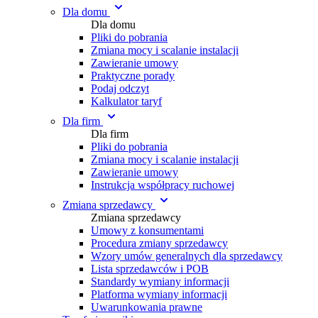
Dla domu
Dla domu
Pliki do pobrania
Zmiana mocy i scalanie instalacji
Zawieranie umowy
Praktyczne porady
Podaj odczyt
Kalkulator taryf
Dla firm
Dla firm
Pliki do pobrania
Zmiana mocy i scalanie instalacji
Zawieranie umowy
Instrukcja współpracy ruchowej
Zmiana sprzedawcy
Zmiana sprzedawcy
Umowy z konsumentami
Procedura zmiany sprzedawcy
Wzory umów generalnych dla sprzedawcy
Lista sprzedawców i POB
Standardy wymiany informacji
Platforma wymiany informacji
Uwarunkowania prawne