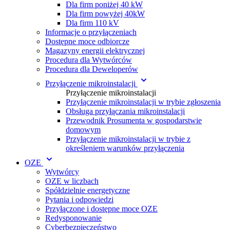
Dla firm poniżej 40 kW
Dla firm powyżej 40kW
Dla firm 110 kV
Informacje o przyłączeniach
Dostępne moce odbiorcze
Magazyny energii elektrycznej
Procedura dla Wytwórc ów
Procedura dla Deweloperów
Przyłączenie mikroinstalacji
Przyłączenie mikroinstalacji
Przyłączenie mikroinstalacji w trybie zgłoszenia
Obsługa przyłączania mikroinstalacji
Przewodnik Prosumenta w gospodarstwie
domowym
Przyłączenie mikroinstalacji w trybie z
określeniem warunków przyłączenia
OZE
Wytwórcy
OZE w liczbach
Spółdzielnie energetyczne
Pytania i odpowiedzi
Przyłączone i dostępne moce OZE
Redysponowanie
Cyberbezpieczeństwo