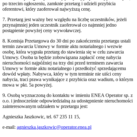
po trzecim ogłoszeniu, zamknie przetarg i udzieli przybicia
oferentowi, który zaoferował najwyższą cenę.
7. Przetarg jest ważny bez względu na liczbę uczestników, jeżeli
przynajmniej jeden uczestnik zaoferował co najmniej jedno
postąpienie powyżej ceny wywoławczej.
8. Komisja Przetargowa do 30 dni po zakończeniu przetargu ustali
termin zawarcia Umowy w formie aktu notarialnego i wezwie
osobę, która wygrała przetarg do stawienia się w celu zawarcia
Umowy. Osoba ta będzie zobowiązana zapłacić cenę nabycia
nieruchomości najpóźniej na trzy dni przed terminem zawarcia
Umowy w formie aktu notarialnego i przedłożyć sprzedającemu
dowód wpłaty. Nabywca, który w tym terminie nie uiści ceny
nabycia, traci prawa wynikające z przybicia oraz wadium, o którym
mowa w pkt. 5a powyżej.
9. Osobą wyznaczoną do kontaktu w imieniu ENEA Operator sp. z
o.o. i jednocześnie odpowiedzialną za udostępnienie nieruchomości
zainteresowanym udziałem w przetargu jest:
Agnieszka Jaszkowic, tel. 67 235 11 15,
e-mail:
agnieszka.jaszkowic@operator.enea.pl