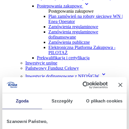
Postępowania zakupowe
Postępowania zakupowe
Plan zamówień na roboty sieciowe WN |
Enea Operator
Zamówienia regulaminowe
Zamówienia regulaminowe
dofinansowane
Zamówienia publiczne
Elektroniczna Platforma Zakupowa -
PILOTAŻ
Prekwalifikacja i certyfikacja
Inwestycje unijne
Państwowy Fundusz Celowy
Inwestycje dofinansowane z NFOŚiGW
Inwestycje dofinansowane z NFOŚiGW
Fundusz Modernizacyjny
Fundusze Krajowe
Plan rozwoju Enea Operator na lata 2026-2031
Zgoda
Szczegóły
O plikach cookies
Obsługa klienta
Kontakt
Biuro Obsługi Klienta
Standardy Obsługi w Enei Operator
Szanowni Państwo,
Liczniki zdalnego odczytu