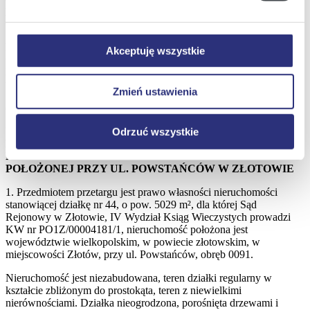
NIEZABUDOWANEJ POŁOŻONEJ PRZY UL.
Klikając
Odrzuć wszystkie
, odmawiacie Państwo
POWSTAŃCÓW W ZŁOTOWIE
zgody na instalację plików cookie – odmowa ta nie
dotyczy jednak plików cookie niezbędnych do
ENEA Operator sp. z o.o.
Akceptuję wszystkie
prawidłowego wyświetlania i działania naszych stron
Oddział Dystrybucji Poznań
Rejon Dystrybucji Wałcz
internetowych.
ul. Bydgoska 122, 78-600 Wałcz
Zmień ustawienia
ogłasza
USTNY PRZETARG NIEOGRANICZONY
Odrzuć wszystkie
NA SPRZEDAŻ NIERUCHOMOŚCI ZABUDOWANEJ
POŁOŻONEJ
POŁOŻONEJ PRZY UL. POWSTAŃCÓW W ZŁOTOWIE
1. Przedmiotem przetargu jest prawo własności nieruchomości
stanowiącej działkę nr 44, o pow. 5029 m², dla której Sąd
Rejonowy w Złotowie, IV Wydział Ksiąg Wieczystych prowadzi
KW nr PO1Z/00004181/1, nieruchomość położona jest
województwie wielkopolskim, w powiecie złotowskim, w
miejscowości Złotów, przy ul. Powstańców, obręb 0091.
Nieruchomość jest niezabudowana, teren działki regularny w
kształcie zbliżonym do prostokąta, teren z niewielkimi
nierównościami. Działka nieogrodzona, porośnięta drzewami i