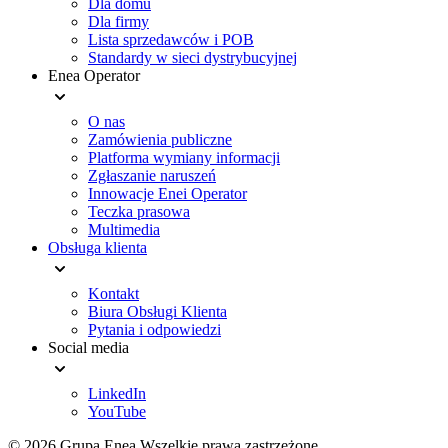
Dla domu
Dla firmy
Lista sprzedawców i POB
Standardy w sieci dystrybucyjnej
Enea Operator
O nas
Zamówienia publiczne
Platforma wymiany informacji
Zgłaszanie naruszeń
Innowacje Enei Operator
Teczka prasowa
Multimedia
Obsługa klienta
Kontakt
Biura Obsługi Klienta
Pytania i odpowiedzi
Social media
LinkedIn
YouTube
© 2026 Grupa Enea
Wszelkie prawa zastrzeżone