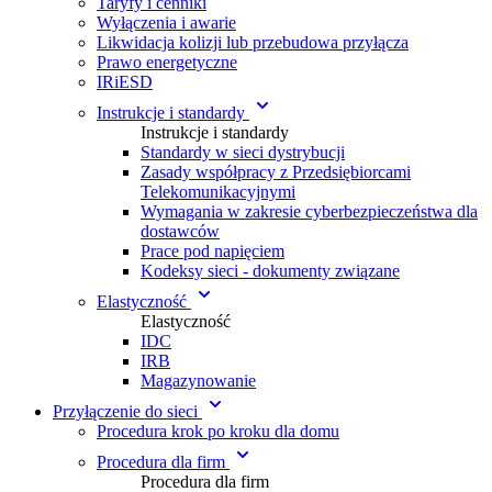
Taryfy i cenniki
Wyłączenia i awarie
Likwidacja kolizji lub przebudowa przyłącza
Prawo energetyczne
IRiESD
Instrukcje i standardy
Instrukcje i standardy
Standardy w sieci dystrybucji
Zasady współpracy z Przedsiębiorcami
Telekomunikacyjnymi
Wymagania w zakresie cyberbezpieczeństwa dla
dostawców
Prace pod napięciem
Kodeksy sieci - dokumenty związane
Elastyczność
Elastyczność
IDC
IRB
Magazynowanie
Przyłączenie do sieci
Procedura krok po kroku dla domu
Procedura dla firm
Procedura dla firm