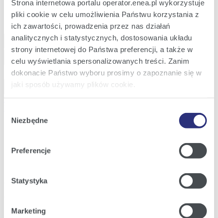
Strona internetowa portalu operator.enea.pl wykorzystuje
Pytania i odpowiedzi
Krajowy System e-Faktur (KSeF)
pliki cookie w celu umożliwienia Państwu korzystania z
Prosumenci
ich zawartości, prowadzenia przez nas działań
analitycznych i statystycznych, dostosowania układu
Open main menu
strony internetowej do Państwa preferencji, a także w
Szukaj
celu wyświetlania spersonalizowanych treści. Zanim
dokonacie Państwo wyboru prosimy o zapoznanie się w
Szukaj
jaki sposób używamy plików cookie.
Zaloguj
Logowanie eBOK
Elektroniczny Portal Wytwórcy
Portal Odbiorcy
Szczegółowe informacje na ten temat znajdziecie
Platforma Wymiany Informacji
Wybór
Państwo pod zakładkami obok oraz w naszej
Polityce
Niezbędne
zgody
Strona domowa
Cookies
.
USTNY PRZETARG NIEOGRANICZONY NA
SPRZEDAŻ NIERUCHOMOŚCI NIEZABUDOWANEJ
Preferencje
Klikając
Akceptuję wszystkie
wyrażają Państwo
POŁOŻONEJ PRZY UL. POWSTAŃCÓW W
ZŁOTOWIE
zgodę na umieszczenie wszystkich rodzajów plików
cookie z których korzystamy, na Państwa urządzeniu.
Statystyka
31 Sierpnia 2022
Klikając
Zmień ustawienia
, możecie Państwo wybrać
USTNY PRZETARG NIEOGRANICZONY NA
jakie rodzaje plików cookie będziemy umieszczać w
SPRZEDAŻ NIERUCHOMOŚCI
Marketing
Państwa urządzeniu.