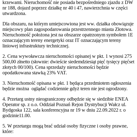
krzewami. Nieruchomość nie posiada bezpośredniego zjazdu z DW
nr 188, dojazd poprzez działkę nr 40 i 47, nawierzchnia w części
utwardzona.
Dla obszaru, na którym umiejscowiona jest ww. działka obowiązuje
miejscowy plan zagospodarowania przestrzennego miasta Złotowa.
Nieruchomość położona jest na obszarze opatrzonym symbolem 1E
oznaczającym tereny energetyki oraz IT oznaczającym tereny
liniowej infrastruktury technicznej.
2. Cena wywoławcza nieruchomości opisanej w pkt. 1 wynosi 275
500,00 złnetto (słownie: dwieście siedemdziesiąt pięć tysięcy pięćset
złotych 00/100). Cena sprzedaży nieruchomości będzie
opodatkowana stawką 23% VAT.
3. Nieruchomość opisana w pkt. 1 będąca przedmiotem ogłoszenia
będzie można oglądać codziennie gdyż teren nie jest ogrodzony.
4. Przetarg ustny nieograniczony odbędzie się w siedzibie ENEA
Operator sp. z o.o. Oddział Poznań Rejon Dystrybucji Wałcz ul.
Bydgoska 122, sala konferencyjna nr 19 w dniu 22.09.2022 r. o
godzinie11.00.
5. W przetargu mogą brać udział osoby fizyczne i osoby prawne,
które: