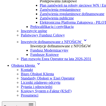
Postępowania zakupowe
Plan zamówień na roboty sieciowe WN | En
Zamówienia regulaminowe
Zamówienia regulaminowe dofinansowane
Zamówienia publiczne
Elektroniczna Platforma Zakupowa - PIL
Prekwalifikacja i certyfikacja
Inwestycje unijne
Państwowy Fundusz Celowy
Inwestycje dofinansowane z NFOŚiGW
Inwestycje dofinansowane z NFOŚiGW
Fundusz Modernizacyjny
Fundusze Krajowe
Plan rozwoju Enea Operator na lata 2026-2031
Obsługa klienta
Kontakt
Biuro Obsługi Klienta
Standardy Obsługi w Enei Operator
Liczniki zdalnego odczytu
Pytania i odpowiedzi
Krajowy System e-Faktur (KSeF)
Prosumenci