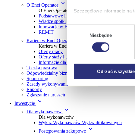
O Enei Operator
O Enei Operator
Szczegółowe informacje na t
Podstawowe informacje
Władze spółki
Klikając
Akceptuję wszys
Innowacje w Enei Operator
Wybór
REMIT
których korzystamy, na Pańs
Niezbędne
zgody
Klikając
Zmień ustawieni
Kariera w Enei Operator
Kariera w Enei Operator
urządzeniu.
Oferty pracy
Klikając
Odrzuć wszystk
Oferty staży i praktyk
plików cookie niezbędnych do
Informacje dla uczniów i studentów
Teczka prasowa
Odrzuć wszystkie
Odpowiedzialny biznes
Sponsoring
Zasady wykonywania lotów dronami
Raporty
Zgłaszanie naruszeń
Inwestycje
Dla wykonawców
Dla wykonawców
Wykaz Wykonawców Wykwalifikowanych
Postępowania zakupowe