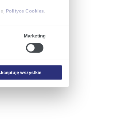
zej
Polityce Cookies
.
ajów plików cookie z
Marketing
iemy umieszczać w Państwa
mowa ta nie dotyczy jednak
wych.
kceptuję wszystkie