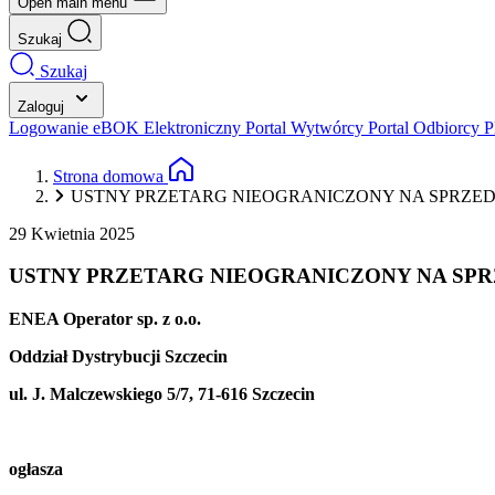
Open main menu
Szukaj
Szukaj
Zaloguj
Logowanie eBOK
Elektroniczny Portal Wytwórcy
Portal Odbiorcy
P
Strona domowa
USTNY PRZETARG NIEOGRANICZONY NA SPRZED
29 Kwietnia 2025
USTNY PRZETARG NIEOGRANICZONY NA SPR
ENEA Operator sp. z o.o.
Oddział Dystrybucji Szczecin
ul. J. Malczewskiego 5/7, 71-616 Szczecin
ogłasza