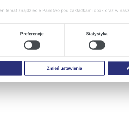
en temat znajdziecie Państwo pod zakładkami obok oraz w nas
tkie
wyrażają Państwo zgodę na umieszczenie wszystkich rodz
twa urządzeniu.
Preferencje
Statystyka
a
, możecie Państwo wybrać jakie rodzaje plików cookie będz
ie
, odmawiacie Państwo zgody na instalację plików cookie – od
 prawidłowego wyświetlania i działania naszych stron interneto
Zmień ustawienia
A