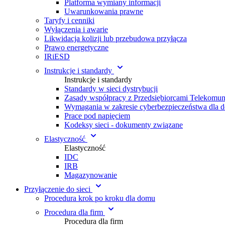
Platforma wymiany informacji
Uwarunkowania prawne
Taryfy i cenniki
Wyłączenia i awarie
Likwidacja kolizji lub przebudowa przyłącza
Prawo energetyczne
IRiESD
Instrukcje i standardy
Instrukcje i standardy
Standardy w sieci dystrybucji
Zasady współpracy z Przedsiębiorcami Telekomu
Wymagania w zakresie cyberbezpieczeństwa dla 
Prace pod napięciem
Kodeksy sieci - dokumenty związane
Elastyczność
Elastyczność
IDC
IRB
Magazynowanie
Przyłączenie do sieci
Procedura krok po kroku dla domu
Procedura dla firm
Procedura dla firm