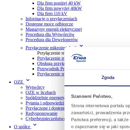
Dla firm poniżej 40 kW
Dla firm powyżej 40kW
Dla firm 110 kV
Informacje o przyłączeniach
Dostępne moce odbiorcze
Magazyny energii elektrycznej
Procedura dla Wytwórc ów
Procedura dla Deweloperów
Przyłączenie mikroinstalacji
Przyłączenie mikroinstalacji
Przyłączenie mikroinstalacji w trybie zgłoszenia
Obsługa przyłączania mikroinstalacji
Przewodnik Prosumenta w gospodarstwie domo
Przyłączenie mikroinstalacji w trybie z określen
Zgoda
OZE
Wytwórcy
OZE w liczbach
Szanowni Państwo,
Spółdzielnie energetyczne
Pytania i odpowiedzi
Strona internetowa portalu o
Przyłączone i dostępne moce OZE
zawartości, prowadzenia prze
Redysponowanie
Cyberbezpieczeństwo
Państwa preferencji, a takż
o zapoznanie się w jaki spo
O spółce