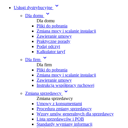
Usługi dystrybucyjne
Dla domu
Dla domu
Pliki do pobrania
Zmiana mocy i scalanie instalacji
Zawieranie umowy
Praktyczne porady
Podaj odczyt
Kalkulator taryf
Dla firm
Dla firm
Pliki do pobrania
Zmiana mocy i scalanie instalacji
Zawieranie umowy
Instrukcja współpracy ruchowej
Zmiana sprzedawcy
Zmiana sprzedawcy
Umowy z konsumentami
Procedura zmiany sprzedawcy
Wzory umów generalnych dla sprzedawcy
Lista sprzedawców i POB
Standardy wymiany informacji