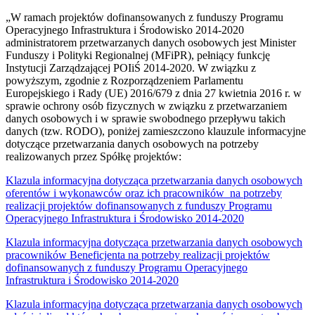
„W ramach projektów dofinansowanych z funduszy Programu
Operacyjnego Infrastruktura i Środowisko 2014-2020
administratorem przetwarzanych danych osobowych jest Minister
Funduszy i Polityki Regionalnej (MFiPR), pełniący funkcję
Instytucji Zarządzającej POIiŚ 2014-2020. W związku z
powyższym, zgodnie z Rozporządzeniem Parlamentu
Europejskiego i Rady (UE) 2016/679 z dnia 27 kwietnia 2016 r. w
sprawie ochrony osób fizycznych w związku z przetwarzaniem
danych osobowych i w sprawie swobodnego przepływu takich
danych (tzw. RODO), poniżej zamieszczono klauzule informacyjne
dotyczące przetwarzania danych osobowych na potrzeby
realizowanych przez Spółkę projektów:
Klazula informacyjna dotycząca przetwarzania danych osobowych
oferentów i wykonawców oraz ich pracowników na potrzeby
realizacji projektów dofinansowanych z funduszy Programu
Operacyjnego Infrastruktura i Środowisko 2014-2020
Klazula informacyjna dotycząca przetwarzania danych osobowych
pracowników Beneficjenta na potrzeby realizacji projektów
dofinansowanych z funduszy Programu Operacyjnego
Infrastruktura i Środowisko 2014-2020
Klazula informacyjna dotycząca przetwarzania danych osobowych