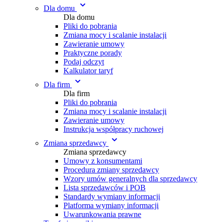
Dla domu
Dla domu
Pliki do pobrania
Zmiana mocy i scalanie instalacji
Zawieranie umowy
Praktyczne porady
Podaj odczyt
Kalkulator taryf
Dla firm
Dla firm
Pliki do pobrania
Zmiana mocy i scalanie instalacji
Zawieranie umowy
Instrukcja współpracy ruchowej
Zmiana sprzedawcy
Zmiana sprzedawcy
Umowy z konsumentami
Procedura zmiany sprzedawcy
Wzory umów generalnych dla sprzedawcy
Lista sprzedawców i POB
Standardy wymiany informacji
Platforma wymiany informacji
Uwarunkowania prawne