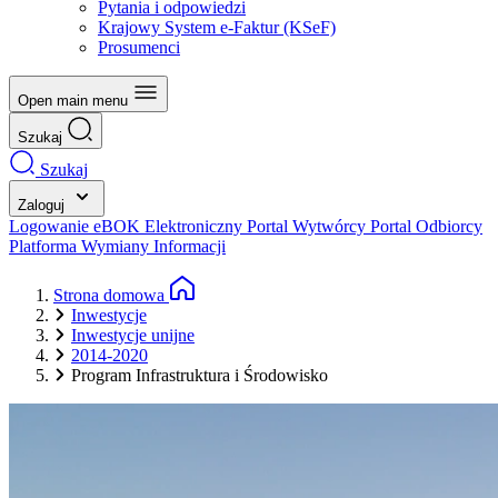
Pytania i odpowiedzi
Krajowy System e-Faktur (KSeF)
Prosumenci
Open main menu
Szukaj
Szukaj
Zaloguj
Logowanie eBOK
Elektroniczny Portal Wytwórcy
Portal Odbiorcy
Platforma Wymiany Informacji
Strona domowa
Inwestycje
Inwestycje unijne
2014-2020
Program Infrastruktura i Środowisko