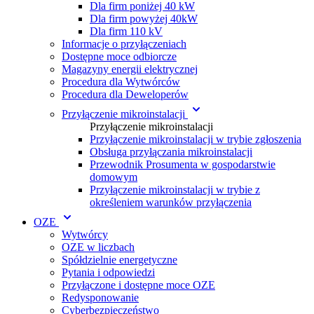
Dla firm poniżej 40 kW
Dla firm powyżej 40kW
Dla firm 110 kV
Informacje o przyłączeniach
Dostępne moce odbiorcze
Magazyny energii elektrycznej
Procedura dla Wytwórc ów
Procedura dla Deweloperów
Przyłączenie mikroinstalacji
Przyłączenie mikroinstalacji
Przyłączenie mikroinstalacji w trybie zgłoszenia
Obsługa przyłączania mikroinstalacji
Przewodnik Prosumenta w gospodarstwie
domowym
Przyłączenie mikroinstalacji w trybie z
określeniem warunków przyłączenia
OZE
Wytwórcy
OZE w liczbach
Spółdzielnie energetyczne
Pytania i odpowiedzi
Przyłączone i dostępne moce OZE
Redysponowanie
Cyberbezpieczeństwo