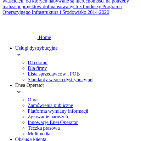
właścicieli, od których nabywane są nieruchomości na potrzeby
realizacji projektów dofinansowanych z funduszy Programu
Operacyjnego Infrastruktura i Środowisko 2014-2020
Home
Usługi dystrybucyjne
Dla domu
Dla firmy
Lista sprzedawców i POB
Standardy w sieci dystrybucyjnej
Enea Operator
O nas
Zamówienia publiczne
Platforma wymiany informacji
Zgłaszanie naruszeń
Innowacje Enei Operator
Teczka prasowa
Multimedia
Obsługa klienta