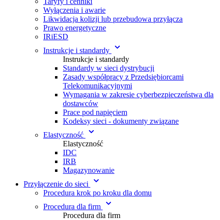
Taryfy i cenniki
Wyłączenia i awarie
Likwidacja kolizji lub przebudowa przyłącza
Prawo energetyczne
IRiESD
Instrukcje i standardy
Instrukcje i standardy
Standardy w sieci dystrybucji
Zasady współpracy z Przedsiębiorcami
Telekomunikacyjnymi
Wymagania w zakresie cyberbezpieczeństwa dla
dostawców
Prace pod napięciem
Kodeksy sieci - dokumenty związane
Elastyczność
Elastyczność
IDC
IRB
Magazynowanie
Przyłączenie do sieci
Procedura krok po kroku dla domu
Procedura dla firm
Procedura dla firm